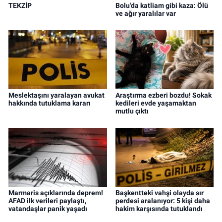
TEKZİP
Bolu'da katliam gibi kaza: Ölü
ve ağır yaralılar var
Meslektaşını yaralayan avukat
Araştırma ezberi bozdu! Sokak
hakkında tutuklama kararı
kedileri evde yaşamaktan
mutlu çıktı
Marmaris açıklarında deprem!
Başkentteki vahşi olayda sır
AFAD ilk verileri paylaştı,
perdesi aralanıyor: 5 kişi daha
vatandaşlar panik yaşadı
hakim karşısında tutuklandı