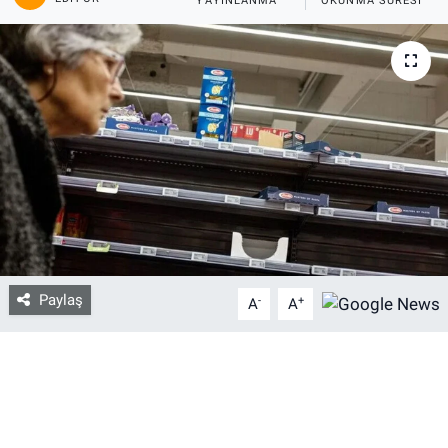
YAYINLANMA
OKUNMA SÜRESI
Bize ulaşın
İletişim/Künye
Yaşam
Gözden Kaçmasın
İletişim (Künye)
Paylaş
-
+
A
A