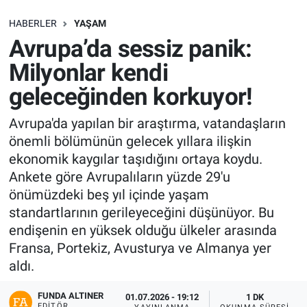
SAĞLIK
HABERLER
YAŞAM
Avrupa’da sessiz panik:
EKONOMİ
Milyonlar kendi
geleceğinden korkuyor!
EĞİTİM
Avrupa'da yapılan bir araştırma, vatandaşların
ÖZEL HABER
önemli bölümünün gelecek yıllara ilişkin
ekonomik kaygılar taşıdığını ortaya koydu.
Keşfet
Ankete göre Avrupalıların yüzde 29'u
önümüzdeki beş yıl içinde yaşam
ASTROLOJİ
standartlarının gerileyeceğini düşünüyor. Bu
endişenin en yüksek olduğu ülkeler arasında
MANŞET
Fransa, Portekiz, Avusturya ve Almanya yer
aldı.
RESMİ İLANLAR
FUNDA ALTINER
01.07.2026 - 19:12
1 DK
İLAN
EDITÖR