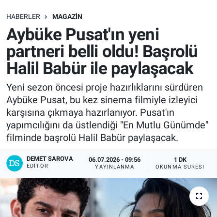
SAĞLIK
HABERLER
MAGAZIN
Aybüke Pusat'ın yeni
EKONOMİ
partneri belli oldu! Başrolü
Halil Babür ile paylaşacak
EĞİTİM
Yeni sezon öncesi proje hazırlıklarını sürdüren
ÖZEL HABER
Aybüke Pusat, bu kez sinema filmiyle izleyici
karşısına çıkmaya hazırlanıyor. Pusat'ın
Keşfet
yapımcılığını da üstlendiği "En Mutlu Günümde"
filminde başrolü Halil Babür paylaşacak.
ASTROLOJİ
DEMET SAROVA
06.07.2026 - 09:56
1 DK
MANŞET
EDITÖR
YAYINLANMA
OKUNMA SÜRESI
RESMİ İLANLAR
İLAN