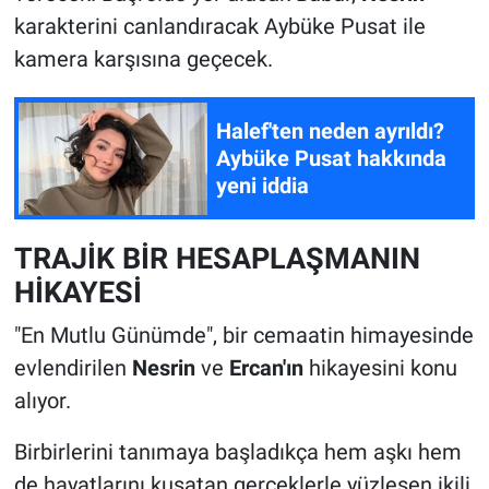
karakterini canlandıracak Aybüke Pusat ile
kamera karşısına geçecek.
Halef'ten neden ayrıldı?
Aybüke Pusat hakkında
yeni iddia
TRAJİK BİR HESAPLAŞMANIN
HİKAYESİ
"En Mutlu Günümde", bir cemaatin himayesinde
evlendirilen
Nesrin
ve
Ercan'ın
hikayesini konu
alıyor.
Birbirlerini tanımaya başladıkça hem aşkı hem
de hayatlarını kuşatan gerçeklerle yüzleşen ikili,