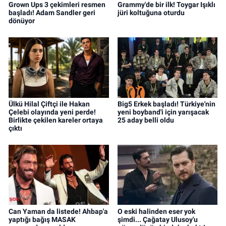
Grown Ups 3 çekimleri resmen
Grammy'de bir ilk! Toygar Işıklı
başladı! Adam Sandler geri
jüri koltuğuna oturdu
dönüyor
Ülkü Hilal Çiftçi ile Hakan
Big5 Erkek başladı! Türkiye'nin
Çelebi olayında yeni perde!
yeni boyband'i için yarışacak
Birlikte çekilen kareler ortaya
25 aday belli oldu
çıktı
Can Yaman da listede! Ahbap'a
O eski halinden eser yok
yaptığı bağış MASAK
şimdi... Çağatay Ulusoy'u