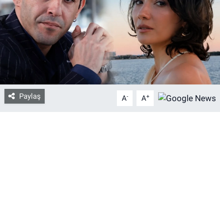
Bize ulaşın
İletişim/Künye
Yaşam
Paylaş
-
+
Gözden Kaçmasın
A
A
İletişim (Künye)