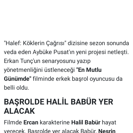
"Halef: Köklerin Çağrısı" dizisine sezon sonunda
veda eden Aybüke Pusat'ın yeni projesi netleşti.
Erkan Tunç'un senaryosunu yazıp
yönetmenliğini üstleneceği
"En Mutlu
Günümde"
filminde erkek başrol oyuncusu da
belli oldu.
BAŞROLDE HALİL BABÜR YER
ALACAK
Filmde
Ercan
karakterine
Halil Babür
hayat
verecek. Başrolde yer alacak Babür,
Nesrin