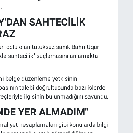
.
Y'DAN SAHTECİLİK
RAZ
un oğlu olan tutuksuz sanık Bahri Uğur
ede sahtecilik" suçlamasını anlamakta
mi belge düzenleme yetkisinin
asının talebi doğrultusunda bazı işlerde
eçleriyle ilgisinin bulunmadığını savundu.
NDE YER ALMADIM"
 maliyet hesaplamaları gibi konularda bilgi