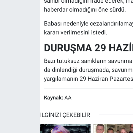
sahibi olmadığını ifade ederek, ih
haberdar olmadığını öne sürdü.
Babası nedeniyle cezalandırılamay
kararı verilmesini istedi.
DURUŞMA 29 HAZİ
Bazı tutuksuz sanıkların savunmal
da dinlendiği duruşmada, savunm
yargılamanın 29 Haziran Pazartesi
Kaynak:
AA