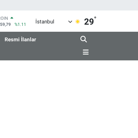
°
COIN
29
İstanbul
959,79
%1.11
LAR
7436
%0.18
Resmi İlanlar
RO
2510
%0.32
RLİN
4811
%0.38
M ALTIN
0.55
%0.03
T100
779
%-14