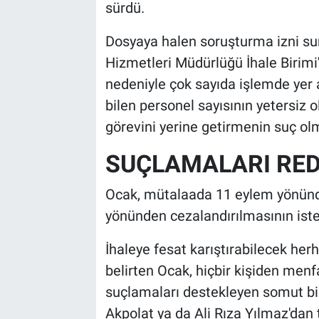
sürdü.
Dosyaya halen soruşturma izni su
Hizmetleri Müdürlüğü İhale Birimi
nedeniyle çok sayıda işlemde yer a
bilen personel sayısının yetersiz
görevini yerine getirmenin suç ol
SUÇLAMALARI RED
Ocak, mütalaada 11 eylem yönünde
yönünden cezalandırılmasının isten
İhaleye fesat karıştırabilecek her
belirten Ocak, hiçbir kişiden men
suçlamaları destekleyen somut bir 
Akpolat ya da Ali Rıza Yılmaz'dan