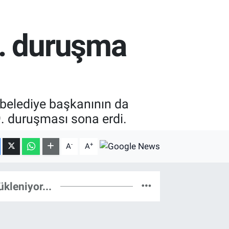
9. duruşma
7 belediye başkanının da
9. duruşması sona erdi.
-
+
A
A
ükleniyor...