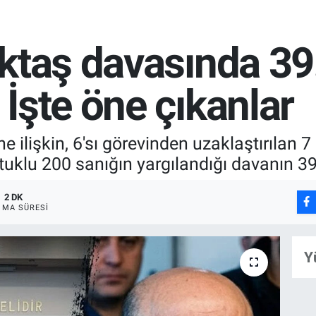
Aktaş davasında 3
İşte öne çıkanlar
 ilişkin, 6'sı görevinden uzaklaştırılan 
utuklu 200 sanığın yargılandığı davanın 3
2 DK
MA SÜRESI
Y