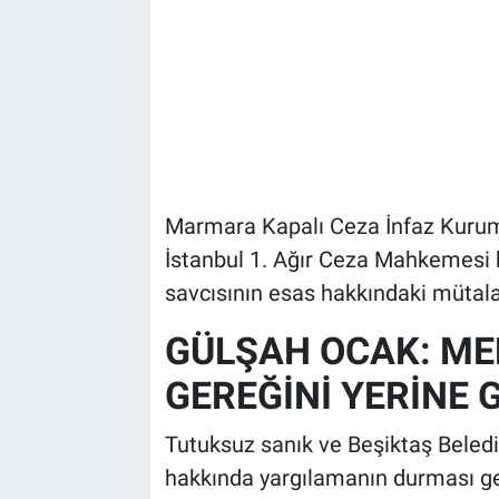
Marmara Kapalı Ceza İnfaz Kurum
İstanbul 1. Ağır Ceza Mahkemesi b
savcısının esas hakkındaki mütala
GÜLŞAH OCAK: M
GEREĞİNİ YERİNE 
Tutuksuz sanık ve Beşiktaş Beled
hakkında yargılamanın durması ger