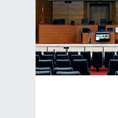
Bize ulaşın
İletişim/Künye
Yaşam
Gözden Kaçmasın
İletişim (Künye)