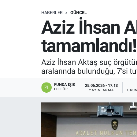
SAĞLIK
HABERLER
GÜNCEL
Aziz İhsan 
EKONOMİ
tamamlandı! 
EĞİTİM
ÖZEL HABER
Aziz İhsan Aktaş suç örgütüne
aralarında bulunduğu, 7'si t
Keşfet
FUNDA IŞIK
25.06.2026 - 17:13
ASTROLOJİ
EDITÖR
YAYINLANMA
OKUN
MANŞET
RESMİ İLANLAR
İLAN