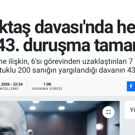
ktaş davası'nda he
 43. duruşma tama
 ilişkin, 6'sı görevinden uzaklaştırılan 
utuklu 200 sanığın yargılandığı davanın 4
.2026 - 22:54
1 DK
NCELLEME
OKUNMA SÜRESI
Y