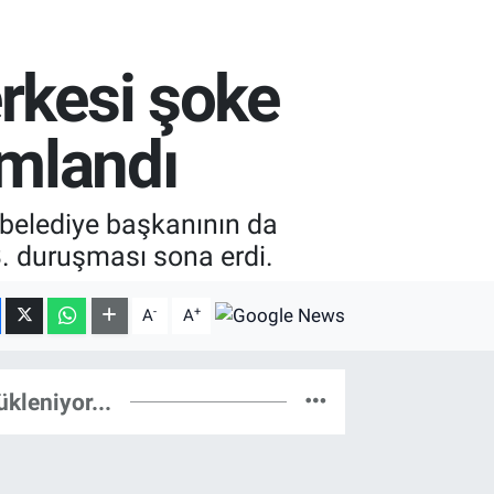
rkesi şoke
mlandı
7 belediye başkanının da
3. duruşması sona erdi.
-
+
A
A
ükleniyor...