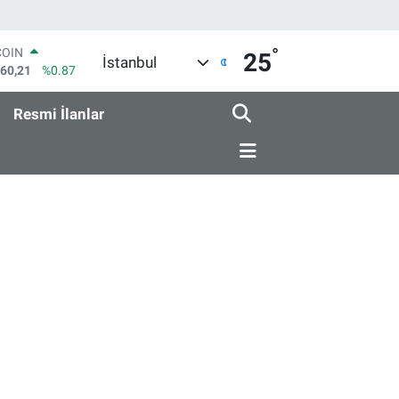
°
COIN
25
İstanbul
960,21
%0.87
LAR
7436
%0.18
Resmi İlanlar
RO
2510
%0.32
RLİN
4811
%0.38
M ALTIN
8.99
%2.59
T100
779
%-14