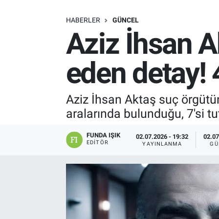
SAĞLIK
HABERLER
GÜNCEL
Aziz İhsan A
EKONOMİ
eden detay!
EĞİTİM
ÖZEL HABER
Aziz İhsan Aktaş suç örgütüne
aralarında bulunduğu, 7'si t
Keşfet
FUNDA IŞIK
02.07.2026 - 19:32
02.07
ASTROLOJİ
EDITÖR
YAYINLANMA
GÜ
MANŞET
RESMİ İLANLAR
İLAN