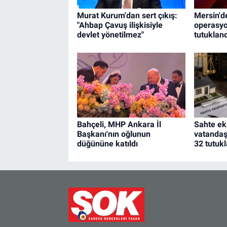
Murat Kurum'dan sert çıkış:
Mersin'de
"Ahbap Çavuş ilişkisiyle
operasyo
devlet yönetilmez"
tutukland
Bahçeli, MHP Ankara İl
Sahte ek
Başkanı'nın oğlunun
vatandaş
düğününe katıldı
32 tutuk