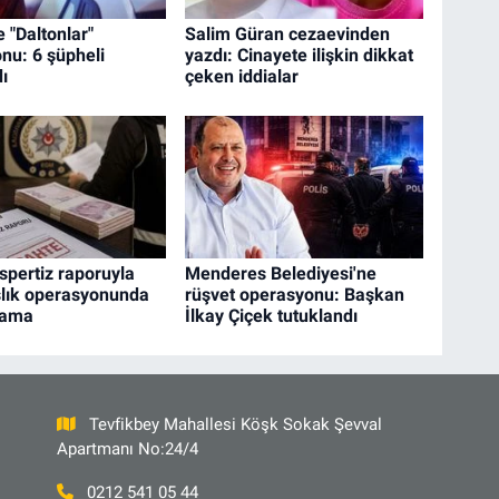
 "Daltonlar"
Salim Güran cezaevinden
nu: 6 şüpheli
yazdı: Cinayete ilişkin dikkat
ı
çeken iddialar
spertiz raporuyla
Menderes Belediyesi'ne
lık operasyonunda
rüşvet operasyonu: Başkan
lama
İlkay Çiçek tutuklandı
Tevfikbey Mahallesi Köşk Sokak Şevval
Apartmanı No:24/4
0212 541 05 44