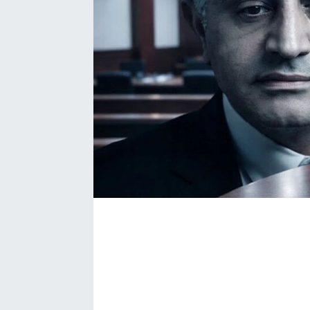
Bize ulaşın
İletişim/Künye
Yaşam
Gözden Kaçmasın
İletişim (Künye)