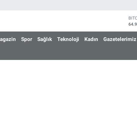
BIT
64.
DO
47,
agazin
Spor
Sağlık
Teknoloji
Kadın
Gazetelerimiz
EU
55,
STE
64,
GRA
664
BİS
13.