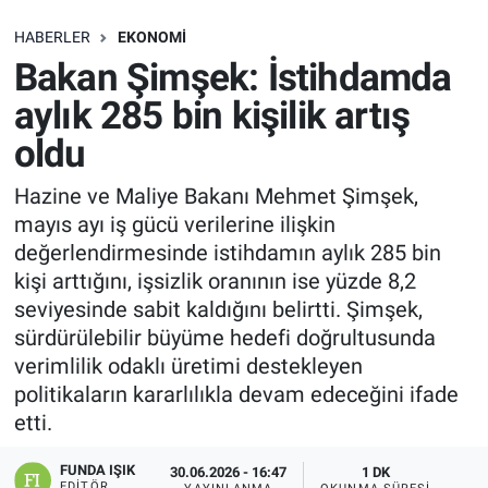
SAĞLIK
HABERLER
EKONOMI
Bakan Şimşek: İstihdamda
EKONOMİ
aylık 285 bin kişilik artış
oldu
EĞİTİM
Hazine ve Maliye Bakanı Mehmet Şimşek,
ÖZEL HABER
mayıs ayı iş gücü verilerine ilişkin
değerlendirmesinde istihdamın aylık 285 bin
Keşfet
kişi arttığını, işsizlik oranının ise yüzde 8,2
seviyesinde sabit kaldığını belirtti. Şimşek,
ASTROLOJİ
sürdürülebilir büyüme hedefi doğrultusunda
verimlilik odaklı üretimi destekleyen
MANŞET
politikaların kararlılıkla devam edeceğini ifade
etti.
RESMİ İLANLAR
FUNDA IŞIK
30.06.2026 - 16:47
1 DK
İLAN
EDITÖR