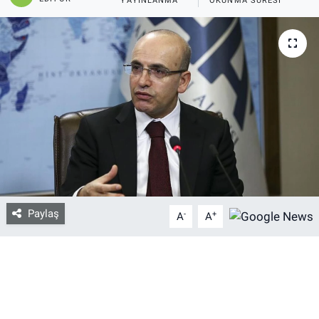
YAYINLANMA
OKUNMA SÜRESI
Bize ulaşın
İletişim/Künye
Yaşam
Gözden Kaçmasın
İletişim (Künye)
Paylaş
-
+
A
A