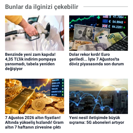
Bunlar da ilginizi çekebilir
Benzinde yeni zam kapıda!
Dolar rekor kırdı! Euro
4,35 TL'lik indirim pompaya
geriledi... İşte 7 Ağustos'ta
yansımadı, tabela yeniden
döviz piyasasında son durum
değişiyor
7 Ağustos 2026 altın fiyatları!
Yeni nesil iletişimde büyük
Altında yükseliş hızlandı! Gram
sıçrama: 5G aboneleri artıyor
altın 7 haftanın zirvesine çıktı