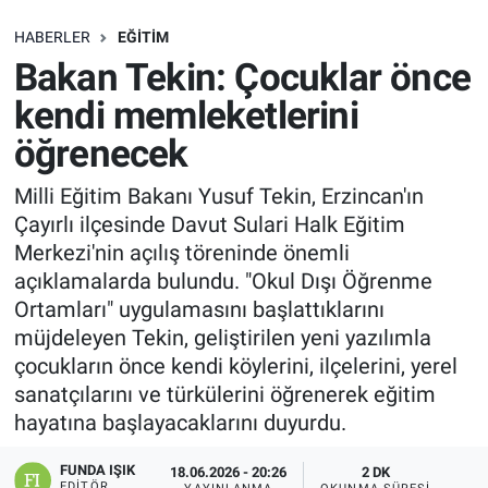
SAĞLIK
HABERLER
EĞITIM
Bakan Tekin: Çocuklar önce
EKONOMİ
kendi memleketlerini
öğrenecek
EĞİTİM
Milli Eğitim Bakanı Yusuf Tekin, Erzincan'ın
ÖZEL HABER
Çayırlı ilçesinde Davut Sulari Halk Eğitim
Merkezi'nin açılış töreninde önemli
Keşfet
açıklamalarda bulundu. "Okul Dışı Öğrenme
Ortamları" uygulamasını başlattıklarını
ASTROLOJİ
müjdeleyen Tekin, geliştirilen yeni yazılımla
çocukların önce kendi köylerini, ilçelerini, yerel
MANŞET
sanatçılarını ve türkülerini öğrenerek eğitim
hayatına başlayacaklarını duyurdu.
RESMİ İLANLAR
FUNDA IŞIK
18.06.2026 - 20:26
2 DK
İLAN
EDITÖR