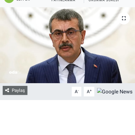
YAYINLANMA
OKUNMA SÜRESI
Bize ulaşın
İletişim/Künye
Yaşam
Gözden Kaçmasın
İletişim (Künye)
Paylaş
-
+
A
A