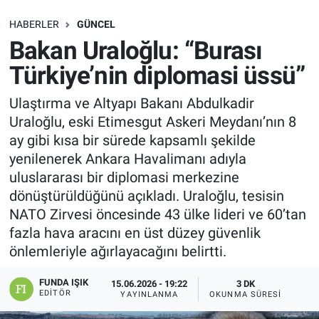
SAĞLIK
HABERLER
GÜNCEL
Bakan Uraloğlu: “Burası
EKONOMİ
Türkiye’nin diplomasi üssü”
EĞİTİM
Ulaştırma ve Altyapı Bakanı Abdulkadir
Uraloğlu, eski Etimesgut Askeri Meydanı’nın 8
ÖZEL HABER
ay gibi kısa bir sürede kapsamlı şekilde
yenilenerek Ankara Havalimanı adıyla
Keşfet
uluslararası bir diplomasi merkezine
dönüştürüldüğünü açıkladı. Uraloğlu, tesisin
ASTROLOJİ
NATO Zirvesi öncesinde 43 ülke lideri ve 60’tan
fazla hava aracını en üst düzey güvenlik
MANŞET
önlemleriyle ağırlayacağını belirtti.
RESMİ İLANLAR
FUNDA IŞIK
15.06.2026 - 19:22
3 DK
EDITÖR
YAYINLANMA
OKUNMA SÜRESI
İLAN