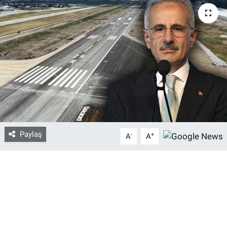
Bize ulaşın
İletişim/Künye
Yaşam
Gözden Kaçmasın
İletişim (Künye)
Paylaş
-
+
A
A