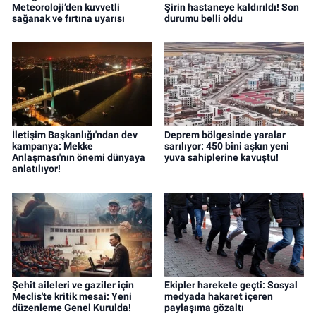
Meteoroloji’den kuvvetli
Şirin hastaneye kaldırıldı! Son
sağanak ve fırtına uyarısı
durumu belli oldu
İletişim Başkanlığı'ndan dev
Deprem bölgesinde yaralar
kampanya: Mekke
sarılıyor: 450 bini aşkın yeni
Anlaşması'nın önemi dünyaya
yuva sahiplerine kavuştu!
anlatılıyor!
Şehit aileleri ve gaziler için
Ekipler harekete geçti: Sosyal
Meclis'te kritik mesai: Yeni
medyada hakaret içeren
düzenleme Genel Kurulda!
paylaşıma gözaltı