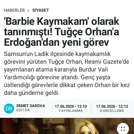
SAĞLIK
HABERLER
SIYASET
'Barbie Kaymakam' olarak
EKONOMİ
tanınmıştı! Tuğçe Orhan'a
Erdoğan'dan yeni görev
EĞİTİM
Samsun'un Ladik ilçesinde kaymakamlık
ÖZEL HABER
görevini yürüten Tuğçe Orhan, Resmi Gazete'de
yayımlanan atama kararıyla Burdur Vali
Keşfet
Yardımcılığı görevine atandı. Genç yaşta
üstlendiği görevlerle dikkat çeken Orhan bir kez
ASTROLOJİ
daha gündeme geldi.
MANŞET
DEMET SAROVA
17.06.2026 - 12:10
17.06.2026 - 12:12
EDITÖR
YAYINLANMA
GÜNCELLEME
RESMİ İLANLAR
İLAN