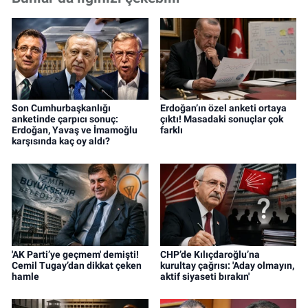
Son Cumhurbaşkanlığı
Erdoğan’ın özel anketi ortaya
anketinde çarpıcı sonuç:
çıktı! Masadaki sonuçlar çok
Erdoğan, Yavaş ve İmamoğlu
farklı
karşısında kaç oy aldı?
'AK Parti’ye geçmem' demişti!
CHP’de Kılıçdaroğlu’na
Cemil Tugay’dan dikkat çeken
kurultay çağrısı: 'Aday olmayın,
hamle
aktif siyaseti bırakın'