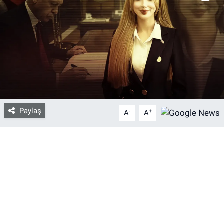
Bize ulaşın
İletişim/Künye
Yaşam
Gözden Kaçmasın
Paylaş
-
+
A
A
İletişim (Künye)