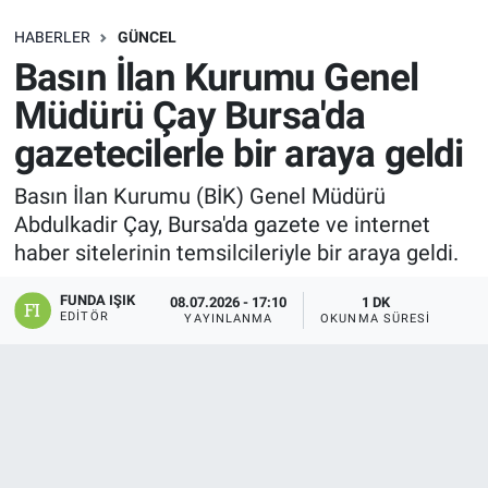
SAĞLIK
HABERLER
GÜNCEL
Basın İlan Kurumu Genel
EKONOMİ
Müdürü Çay Bursa'da
gazetecilerle bir araya geldi
EĞİTİM
Basın İlan Kurumu (BİK) Genel Müdürü
ÖZEL HABER
Abdulkadir Çay, Bursa'da gazete ve internet
haber sitelerinin temsilcileriyle bir araya geldi.
Keşfet
FUNDA IŞIK
08.07.2026 - 17:10
1 DK
ASTROLOJİ
EDITÖR
YAYINLANMA
OKUNMA SÜRESI
MANŞET
RESMİ İLANLAR
İLAN