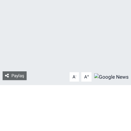
Bize ulaşın
İletişim/Künye
Yaşam
Gözden Kaçmasın
İletişim (Künye)
Paylaş
-
+
A
A