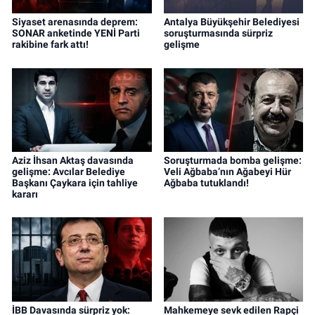
Siyaset arenasında deprem:
Antalya Büyükşehir Belediyesi
SONAR anketinde YENİ Parti
soruşturmasında sürpriz
rakibine fark attı!
gelişme
Aziz İhsan Aktaş davasında
Soruşturmada bomba gelişme:
gelişme: Avcılar Belediye
Veli Ağbaba’nın Ağabeyi Hür
Başkanı Çaykara için tahliye
Ağbaba tutuklandı!
kararı
İBB Davasında sürpriz yok:
Mahkemeye sevk edilen Rapçi