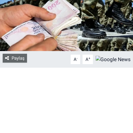
Bize ulaşın
İletişim/Künye
Yaşam
Paylaş
-
+
Gözden Kaçmasın
A
A
İletişim (Künye)