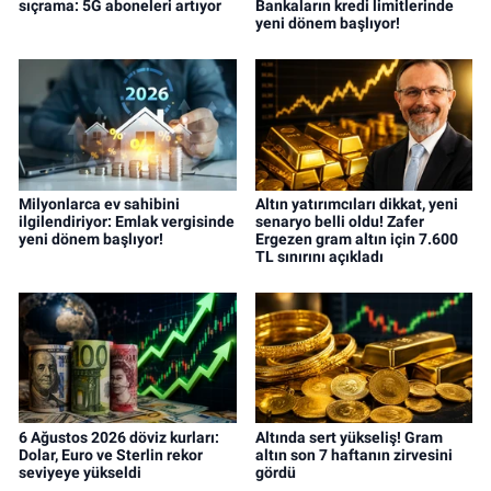
sıçrama: 5G aboneleri artıyor
Bankaların kredi limitlerinde
yeni dönem başlıyor!
Milyonlarca ev sahibini
Altın yatırımcıları dikkat, yeni
ilgilendiriyor: Emlak vergisinde
senaryo belli oldu! Zafer
yeni dönem başlıyor!
Ergezen gram altın için 7.600
TL sınırını açıkladı
6 Ağustos 2026 döviz kurları:
Altında sert yükseliş! Gram
Dolar, Euro ve Sterlin rekor
altın son 7 haftanın zirvesini
seviyeye yükseldi
gördü