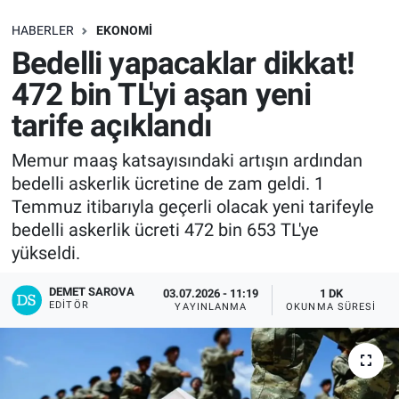
SAĞLIK
HABERLER
EKONOMI
Bedelli yapacaklar dikkat!
EKONOMİ
472 bin TL'yi aşan yeni
tarife açıklandı
EĞİTİM
Memur maaş katsayısındaki artışın ardından
ÖZEL HABER
bedelli askerlik ücretine de zam geldi. 1
Temmuz itibarıyla geçerli olacak yeni tarifeyle
Keşfet
bedelli askerlik ücreti 472 bin 653 TL'ye
yükseldi.
ASTROLOJİ
DEMET SAROVA
03.07.2026 - 11:19
1 DK
MANŞET
EDITÖR
YAYINLANMA
OKUNMA SÜRESI
RESMİ İLANLAR
İLAN