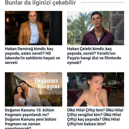
Bunlar da ilginizi çekebilir
Hakan Demirağ kimdir, kaç
Hakan Çelebi kimdir, kaç
yaşında, aslen nereli? HD
yaşında, nereli? Yeraltı'nın
İskender'in sahibinin hayatı ve
Paşa'sı hangi dizi ve filmlerde
serveti
oynadı?
Doğanın Kanunu 10. bölüm
Ülkü Hilal Çiftçi kim? Ülkü Hilal
fragmanı yayınlandı mı?
Çiftçi sevgilisi kim? Ülkü Hilal
Doğanın Kanunu yeni bölüm
Çiftçi kaç yaşında? Ülkü Hilal
fragmanı ne zaman
Çiftçi'nin babası kim?
yayınlanacak?