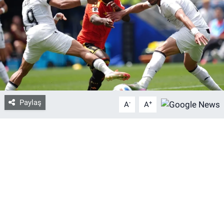
Bize ulaşın
İletişim/Künye
Yaşam
Gözden Kaçmasın
Paylaş
-
+
A
A
İletişim (Künye)