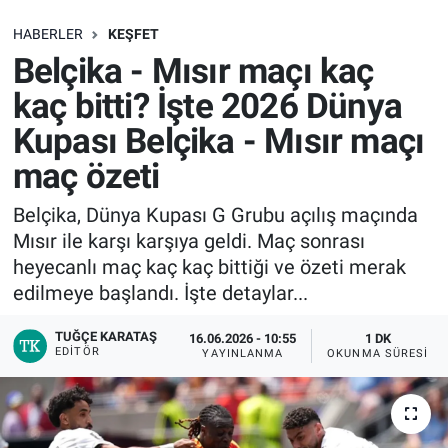
SAĞLIK
HABERLER
KEŞFET
Belçika - Mısır maçı kaç
EKONOMİ
kaç bitti? İşte 2026 Dünya
Kupası Belçika - Mısır maçı
EĞİTİM
maç özeti
ÖZEL HABER
Belçika, Dünya Kupası G Grubu açılış maçında
Mısır ile karşı karşıya geldi. Maç sonrası
Keşfet
heyecanlı maç kaç kaç bittiği ve özeti merak
ASTROLOJİ
edilmeye başlandı. İşte detaylar...
TUĞÇE KARATAŞ
16.06.2026 - 10:55
1 DK
MANŞET
EDITÖR
YAYINLANMA
OKUNMA SÜRESI
RESMİ İLANLAR
İLAN