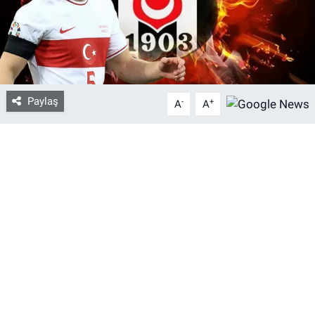
Bize ulaşın
İletişim/Künye
Paylaş
-
+
Yaşam
A
A
Gözden Kaçmasın
İletişim (Künye)