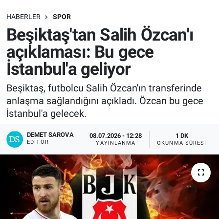
SAĞLIK
HABERLER
SPOR
Beşiktaş'tan Salih Özcan'ı
EKONOMİ
açıklaması: Bu gece
İstanbul'a geliyor
EĞİTİM
Beşiktaş, futbolcu Salih Özcan'ın transferinde
ÖZEL HABER
anlaşma sağlandığını açıkladı. Özcan bu gece
İstanbul'a gelecek.
Keşfet
DEMET SAROVA
08.07.2026 - 12:28
1 DK
ASTROLOJİ
EDITÖR
YAYINLANMA
OKUNMA SÜRESI
MANŞET
RESMİ İLANLAR
İLAN