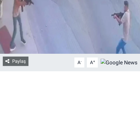
Bize ulaşın
İletişim/Künye
Yaşam
Paylaş
-
+
Gözden Kaçmasın
A
A
İletişim (Künye)