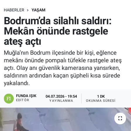
SAĞLIK
HABERLER
YAŞAM
Bodrum’da silahlı saldırı:
EKONOMİ
Mekân önünde rastgele
ateş açtı
EĞİTİM
Muğla’nın Bodrum ilçesinde bir kişi, eğlence
ÖZEL HABER
mekânı önünde pompalı tüfekle rastgele ateş
açtı. Olay anı güvenlik kamerasına yansırken,
Keşfet
saldırının ardından kaçan şüpheli kısa sürede
yakalandı.
ASTROLOJİ
FUNDA IŞIK
04.07.2026 - 19:54
1 DK
MANŞET
EDITÖR
YAYINLANMA
OKUNMA SÜRESI
RESMİ İLANLAR
İLAN