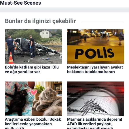
Bunlar da ilginizi çekebilir
Bolu'da katliam gibi kaza: Ölü
Meslektaşını yaralayan avukat
ve ağır yaralılar var
hakkında tutuklama kararı
Araştırma ezberi bozdu! Sokak
Marmaris açıklarında deprem!
kedileri evde yaşamaktan
AFAD ilk verileri paylaştı,
mutlu çıktı
vatandaşlar panik yaşadı