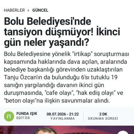
SAĞLIK
HABERLER
GÜNCEL
Bolu Belediyesi'nde
EKONOMİ
tansiyon düşmüyor! İkinci
gün neler yaşandı?
EĞİTİM
Bolu Belediyesine yönelik "irtikap" soruşturması
ÖZEL HABER
kapsamında haklarında dava açılan, aralarında
belediye başkanlığı görevinden uzaklaştırılan
Keşfet
Tanju Özcan'ın da bulunduğu 6'sı tutuklu 19
sanığın yargılandığı davanın ikinci gün
ASTROLOJİ
duruşmasında, "cafe olayı", "hak ediş olayı" ve
"beton olayı"na ilişkin savunmalar alındı.
MANŞET
FUNDA IŞIK
08.07.2026 - 21:22
2 DK
RESMİ İLANLAR
EDITÖR
YAYINLANMA
OKUNMA SÜRESI
İLAN