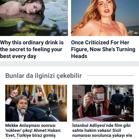
Bunlar da ilginizi çekebilir
Mekke Anlaşması sonrası
İstanbul Adliyesi’nde film gibi
'nükleer' çıkış! Ahmet Hakan:
sahte hakim vakası! Sicil
'Evet, Türkiye biraz girmiş
numarası sorulunca yakayı ele