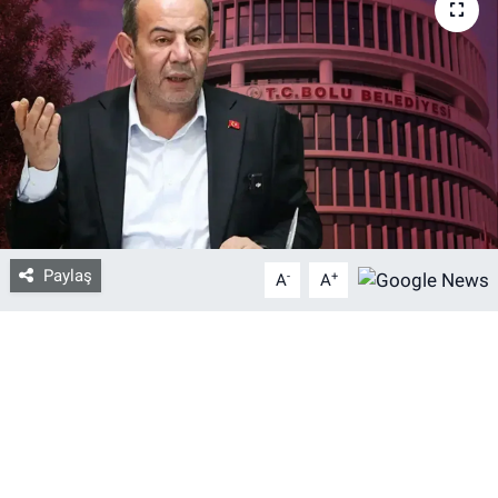
Bize ulaşın
İletişim/Künye
Yaşam
Gözden Kaçmasın
Paylaş
İletişim (Künye)
-
+
A
A