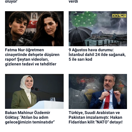
oluyor'
verdi
Fatma Nur öğretmen
9 Ağustos hava durumu:
cinayetinde dehşete düşüren
İstanbul dahil 24 ilde sağanak,
rapor! Şeytan videoları,
5 ile sarı kod
gizlenen tedavi ve tehditler
Bakan Mahinur Özdemir
Türkiye, Suudi Arabistan ve
Göktaş: "Atılan bu adım
Pakistan imzalamıştı: Hakan
geleceğimizin teminatıdır"
Fidan'dan kilit "NATO" detayı!