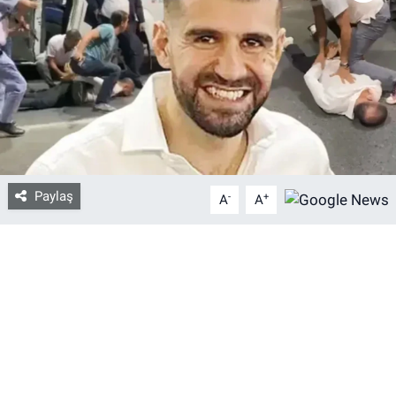
Bize ulaşın
İletişim/Künye
Yaşam
Gözden Kaçmasın
Paylaş
-
+
A
A
İletişim (Künye)