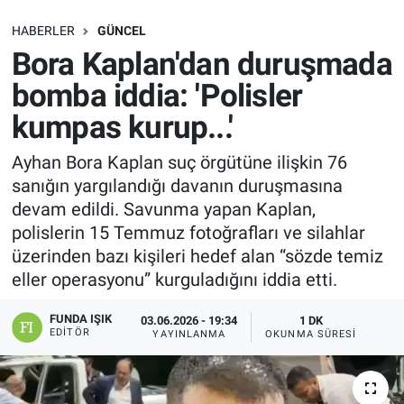
SAĞLIK
HABERLER
GÜNCEL
Bora Kaplan'dan duruşmada
EKONOMİ
bomba iddia: 'Polisler
kumpas kurup...'
EĞİTİM
Ayhan Bora Kaplan suç örgütüne ilişkin 76
ÖZEL HABER
sanığın yargılandığı davanın duruşmasına
devam edildi. Savunma yapan Kaplan,
Keşfet
polislerin 15 Temmuz fotoğrafları ve silahlar
üzerinden bazı kişileri hedef alan “sözde temiz
ASTROLOJİ
eller operasyonu” kurguladığını iddia etti.
MANŞET
FUNDA IŞIK
03.06.2026 - 19:34
1 DK
EDITÖR
YAYINLANMA
OKUNMA SÜRESI
RESMİ İLANLAR
İLAN