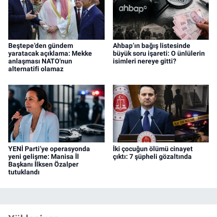
Beştepe’den gündem
Ahbap’ın bağış listesinde
yaratacak açıklama: Mekke
büyük soru işareti: O ünlülerin
anlaşması NATO'nun
isimleri nereye gitti?
alternatifi olamaz
YENİ Parti’ye operasyonda
İki çocuğun ölümü cinayet
yeni gelişme: Manisa İl
çıktı: 7 şüpheli gözaltında
Başkanı İlksen Özalper
tutuklandı