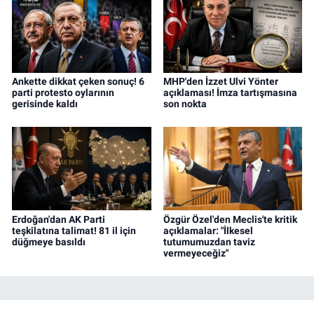
Ankette dikkat çeken sonuç! 6
MHP'den İzzet Ulvi Yönter
parti protesto oylarının
açıklaması! İmza tartışmasına
gerisinde kaldı
son nokta
Erdoğan'dan AK Parti
Özgür Özel'den Meclis'te kritik
teşkilatına talimat! 81 il için
açıklamalar: "İlkesel
düğmeye basıldı
tutumumuzdan taviz
vermeyeceğiz"