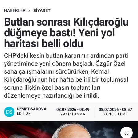
SAĞLIK
HABERLER
SIYASET
Butlan sonrası Kılıçdaroğlu
EKONOMİ
düğmeye bastı! Yeni yol
haritası belli oldu
EĞİTİM
CHP'deki kesin butlan kararının ardından parti
ÖZEL HABER
yönetiminde yeni dönem başladı. Özgür Özel
saha çalışmalarını sürdürürken, Kemal
Keşfet
Kılıçdaroğlu'nun her hafta belirli bir toplumsal
soruna ilişkin özel basın toplantıları
ASTROLOJİ
düzenlemeye hazırlandığı belirtildi.
MANŞET
DEMET SAROVA
08.07.2026 - 08:49
08.07.2026 - 08:57
EDITÖR
YAYINLANMA
GÜNCELLEME
RESMİ İLANLAR
İLAN