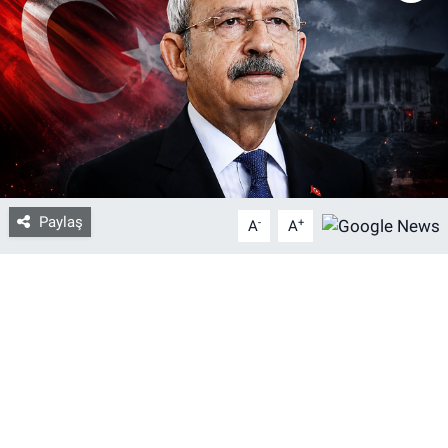
Bize ulaşın
İletişim/Künye
Yaşam
Gözden Kaçmasın
Paylaş
-
+
A
A
İletişim (Künye)