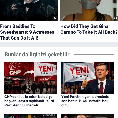
Bunlar da ilginizi çekebilir
CHP'den istifa eden belediye
Yeni Parti'nin yeni adresinde
başkanı sayısı açıklandı! YENİ
son hazırlık! Açılış tarihi belli
Parti'den 300 hedefi
oldu