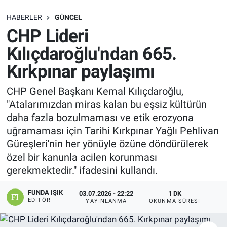
SAĞLIK
HABERLER
GÜNCEL
CHP Lideri
EKONOMİ
Kılıçdaroğlu'ndan 665.
Kırkpınar paylaşımı
EĞİTİM
CHP Genel Başkanı Kemal Kılıçdaroğlu,
ÖZEL HABER
"Atalarımızdan miras kalan bu eşsiz kültürün
daha fazla bozulmaması ve etik erozyona
Keşfet
uğramaması için Tarihi Kırkpınar Yağlı Pehlivan
Güreşleri'nin her yönüyle özüne döndürülerek
ASTROLOJİ
özel bir kanunla acilen korunması
gerekmektedir." ifadesini kullandı.
MANŞET
FUNDA IŞIK
03.07.2026 - 22:22
1 DK
RESMİ İLANLAR
EDITÖR
YAYINLANMA
OKUNMA SÜRESI
İLAN