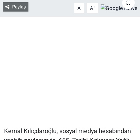
Paylaş
-
+
A
A
Bize ulaşın
İletişim/Künye
Yaşam
Gözden Kaçmasın
İletişim (Künye)
Kemal Kılıçdaroğlu, sosyal medya hesabından