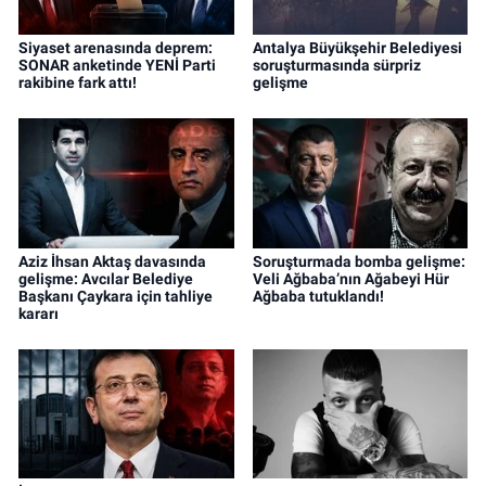
Siyaset arenasında deprem:
Antalya Büyükşehir Belediyesi
SONAR anketinde YENİ Parti
soruşturmasında sürpriz
rakibine fark attı!
gelişme
Aziz İhsan Aktaş davasında
Soruşturmada bomba gelişme:
gelişme: Avcılar Belediye
Veli Ağbaba’nın Ağabeyi Hür
Başkanı Çaykara için tahliye
Ağbaba tutuklandı!
kararı