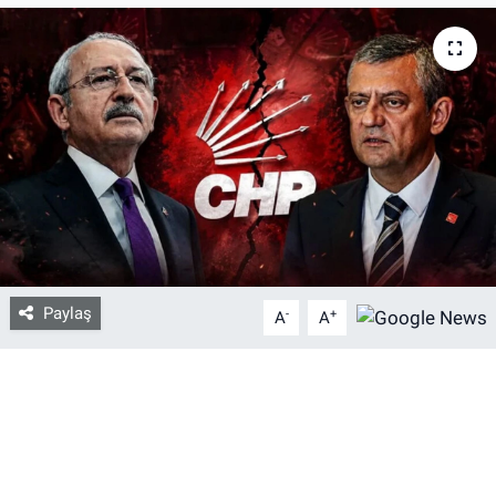
Bize ulaşın
İletişim/Künye
Yaşam
Gözden Kaçmasın
İletişim (Künye)
Paylaş
-
+
A
A