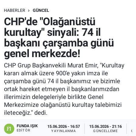
SAĞLIK
HABERLER
GÜNCEL
CHP'de "Olağanüstü
EKONOMİ
kurultay" sinyali: 74 il
başkanı çarşamba günü
EĞİTİM
genel merkezde!
ÖZEL HABER
CHP Grup Başkanvekili Murat Emir, "Kurultay
kararı almak üzere 900'e yakın imza ile
Keşfet
çarşamba günü 74 il başkanımız ve bizimle
ASTROLOJİ
ortak hareket etmeyen il başkanlarımızdan
illerimizin delegeleriyle birlikte Genel
MANŞET
Merkezimize olağanüstü kurultay talebimizi
ileteceğiz." dedi.
RESMİ İLANLAR
FUNDA IŞIK
15.06.2026 - 16:57
15.06.2026 - 21:16
EDITÖR
YAYINLANMA
GÜNCELLEME
OK
İLAN