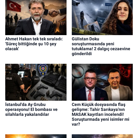
Ahmet Hakan tek tek sıraladı:
Gülistan Doku
'Süreç bittiğinde şu 10 şey
soruşturmasında yeni
olacak'
tutuklama! 2 dalgıç cezaevine
gönderildi
İstanbul'da Ay Grubu
Cem Küçük dosyasında flaş
operasyonu! El bombası ve
gelişme: Tahir Sarıkaya'nın
silahlarla yakalandılar
MASAK kayıtları incelendi!
Soruşturmada yeni isimler mi
var?