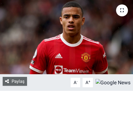
Bize ulaşın
İletişim/Künye
Yaşam
Gözden Kaçmasın
İletişim (Künye)
Paylaş
-
+
A
A