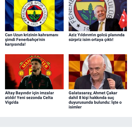
Can Uzun krizinin kahramanı
Aziz Yıldırım'ın golcü planında
şimdi Fenerbahçe'nin
sürpriz isim ortaya çıktı!
karşısında!
Altay Bayındır için imzalar
Galatasaray, Ahmet Çakar
atıldı! Yeni sezonda Celta
dahil 8 kişi hakkında suç
Vigo'da
duyurusunda bulundu: İşte o
isimler