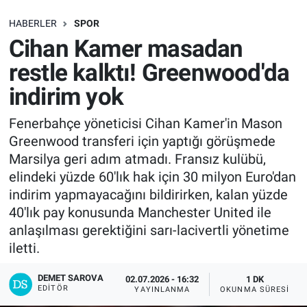
SAĞLIK
HABERLER
SPOR
Cihan Kamer masadan
EKONOMİ
restle kalktı! Greenwood'da
indirim yok
EĞİTİM
Fenerbahçe yöneticisi Cihan Kamer'in Mason
ÖZEL HABER
Greenwood transferi için yaptığı görüşmede
Marsilya geri adım atmadı. Fransız kulübü,
Keşfet
elindeki yüzde 60'lık hak için 30 milyon Euro'dan
indirim yapmayacağını bildirirken, kalan yüzde
ASTROLOJİ
40'lık pay konusunda Manchester United ile
anlaşılması gerektiğini sarı-lacivertli yönetime
MANŞET
iletti.
RESMİ İLANLAR
DEMET SAROVA
02.07.2026 - 16:32
1 DK
EDITÖR
YAYINLANMA
OKUNMA SÜRESI
İLAN