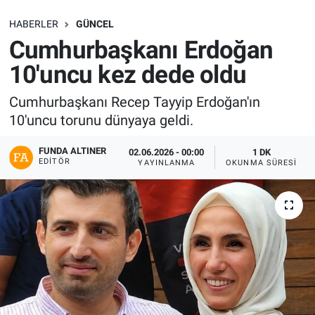
SAĞLIK
HABERLER
GÜNCEL
Cumhurbaşkanı Erdoğan
EKONOMİ
10'uncu kez dede oldu
EĞİTİM
Cumhurbaşkanı Recep Tayyip Erdoğan'ın
10'uncu torunu dünyaya geldi.
ÖZEL HABER
FUNDA ALTINER
02.06.2026 - 00:00
1 DK
EDITÖR
YAYINLANMA
OKUNMA SÜRESI
Keşfet
ASTROLOJİ
MANŞET
RESMİ İLANLAR
İLAN