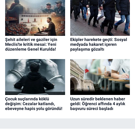
Şehit aileleri ve gaziler için
Ekipler harekete geçti: Sosyal
Meclis'te kritik mesai: Yeni
medyada hakaret içeren
düzenleme Genel Kurulda!
paylaşıma gözaltı
Çocuk suçlarında köklü
Uzun süredir beklenen haber
değişim: Cezalar katlandı,
geldi: Öğrenci affında 4 aylık
ebeveyne hapis yolu göründü!
başvuru süreci başladı