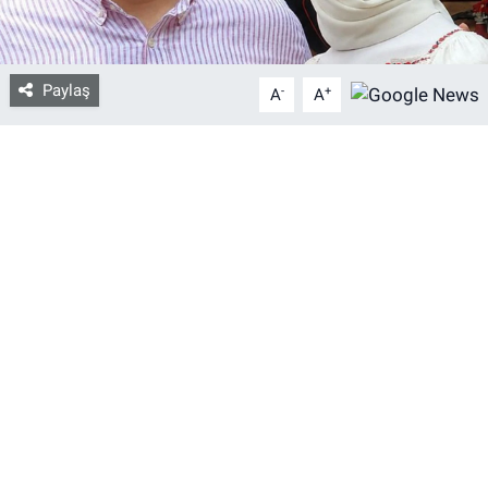
Bize ulaşın
Paylaş
-
+
A
A
İletişim/Künye
Yaşam
Gözden Kaçmasın
İletişim (Künye)