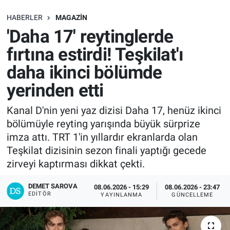
SAĞLIK
HABERLER
MAGAZIN
'Daha 17' reytinglerde
EKONOMİ
fırtına estirdi! Teşkilat'ı
daha ikinci bölümde
EĞİTİM
yerinden etti
ÖZEL HABER
Kanal D'nin yeni yaz dizisi Daha 17, henüz ikinci
bölümüyle reyting yarışında büyük sürprize
Keşfet
imza attı. TRT 1'in yıllardır ekranlarda olan
ASTROLOJİ
Teşkilat dizisinin sezon finali yaptığı gecede
zirveyi kaptırması dikkat çekti.
MANŞET
DEMET SAROVA
08.06.2026 - 15:29
08.06.2026 - 23:47
EDITÖR
YAYINLANMA
GÜNCELLEME
RESMİ İLANLAR
İLAN