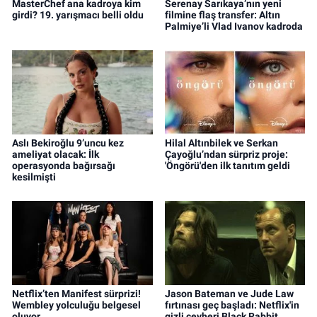
MasterChef ana kadroya kim
Serenay Sarıkaya’nın yeni
girdi? 19. yarışmacı belli oldu
filmine flaş transfer: Altın
Palmiye’li Vlad Ivanov kadroda
Aslı Bekiroğlu 9’uncu kez
Hilal Altınbilek ve Serkan
ameliyat olacak: İlk
Çayoğlu’ndan sürpriz proje:
operasyonda bağırsağı
'Öngörü'den ilk tanıtım geldi
kesilmişti
Netflix’ten Manifest sürprizi!
Jason Bateman ve Jude Law
Wembley yolculuğu belgesel
fırtınası geç başladı: Netflix'in
oluyor
gizli cevheri Black Rabbit