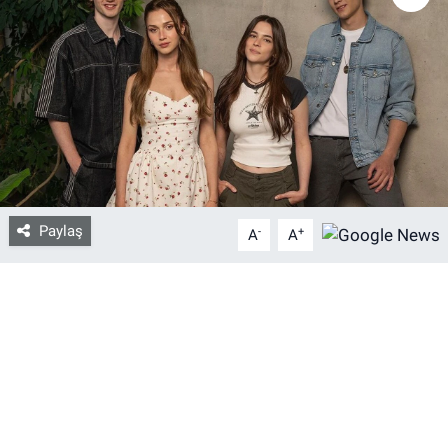
Bize ulaşın
İletişim/Künye
Yaşam
Gözden Kaçmasın
Paylaş
-
+
A
A
İletişim (Künye)