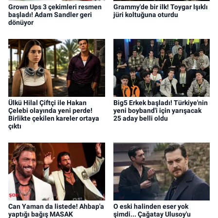
Grown Ups 3 çekimleri resmen
Grammy'de bir ilk! Toygar Işıklı
başladı! Adam Sandler geri
jüri koltuğuna oturdu
dönüyor
Ülkü Hilal Çiftçi ile Hakan
Big5 Erkek başladı! Türkiye'nin
Çelebi olayında yeni perde!
yeni boyband'i için yarışacak
Birlikte çekilen kareler ortaya
25 aday belli oldu
çıktı
Can Yaman da listede! Ahbap'a
O eski halinden eser yok
yaptığı bağış MASAK
şimdi... Çağatay Ulusoy'u