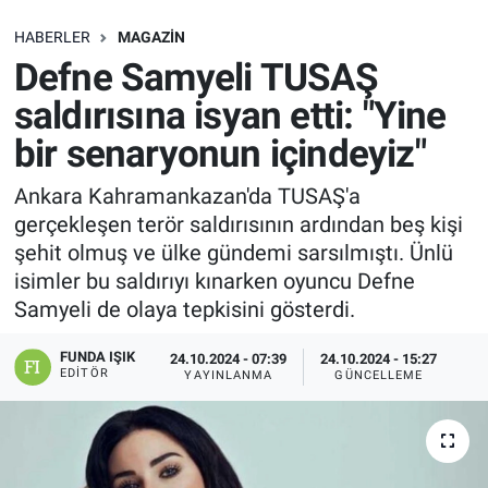
SAĞLIK
HABERLER
MAGAZIN
Defne Samyeli TUSAŞ
EKONOMİ
saldırısına isyan etti: "Yine
bir senaryonun içindeyiz"
EĞİTİM
Ankara Kahramankazan'da TUSAŞ'a
ÖZEL HABER
gerçekleşen terör saldırısının ardından beş kişi
şehit olmuş ve ülke gündemi sarsılmıştı. Ünlü
Keşfet
isimler bu saldırıyı kınarken oyuncu Defne
Samyeli de olaya tepkisini gösterdi.
ASTROLOJİ
FUNDA IŞIK
24.10.2024 - 07:39
24.10.2024 - 15:27
MANŞET
EDITÖR
YAYINLANMA
GÜNCELLEME
RESMİ İLANLAR
İLAN