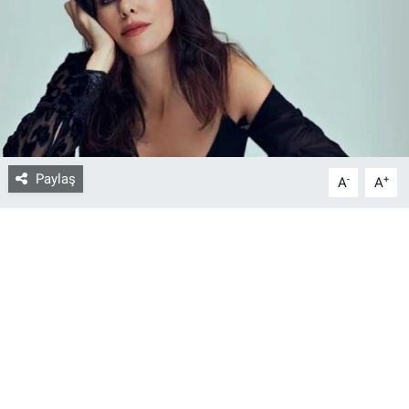
Bize ulaşın
İletişim/Künye
Yaşam
Paylaş
-
+
Gözden Kaçmasın
A
A
İletişim (Künye)