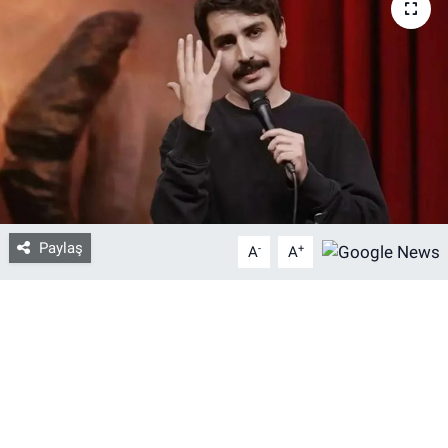
Bize ulaşın
İletişim/Künye
Yaşam
Gözden Kaçmasın
Paylaş
İletişim (Künye)
-
+
A
A