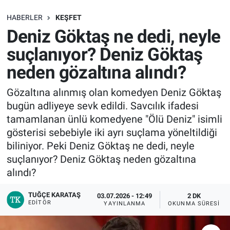
SAĞLIK
HABERLER
KEŞFET
Deniz Göktaş ne dedi, neyle
EKONOMİ
suçlanıyor? Deniz Göktaş
neden gözaltına alındı?
EĞİTİM
Gözaltına alınmış olan komedyen Deniz Göktaş
ÖZEL HABER
bugün adliyeye sevk edildi. Savcılık ifadesi
tamamlanan ünlü komedyene "Ölü Deniz" isimli
Keşfet
gösterisi sebebiyle iki ayrı suçlama yöneltildiği
biliniyor. Peki Deniz Göktaş ne dedi, neyle
ASTROLOJİ
suçlanıyor? Deniz Göktaş neden gözaltına
alındı?
MANŞET
TUĞÇE KARATAŞ
03.07.2026 - 12:49
2 DK
RESMİ İLANLAR
EDITÖR
YAYINLANMA
OKUNMA SÜRESI
İLAN