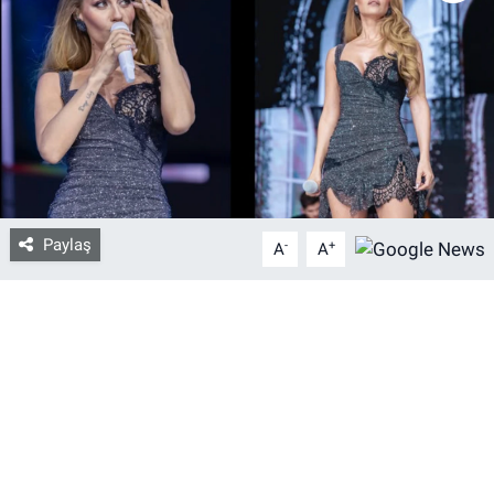
Bize ulaşın
İletişim/Künye
Yaşam
Gözden Kaçmasın
Paylaş
-
+
A
A
İletişim (Künye)