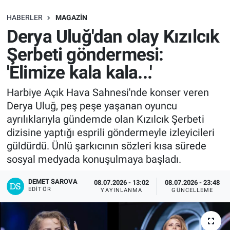
SAĞLIK
HABERLER
MAGAZIN
Derya Uluğ'dan olay Kızılcık
EKONOMİ
Şerbeti göndermesi:
'Elimize kala kala...'
EĞİTİM
Harbiye Açık Hava Sahnesi'nde konser veren
ÖZEL HABER
Derya Uluğ, peş peşe yaşanan oyuncu
ayrılıklarıyla gündemde olan Kızılcık Şerbeti
Keşfet
dizisine yaptığı esprili göndermeyle izleyicileri
güldürdü. Ünlü şarkıcının sözleri kısa sürede
ASTROLOJİ
sosyal medyada konuşulmaya başladı.
MANŞET
DEMET SAROVA
08.07.2026 - 13:02
08.07.2026 - 23:48
EDITÖR
YAYINLANMA
GÜNCELLEME
RESMİ İLANLAR
İLAN