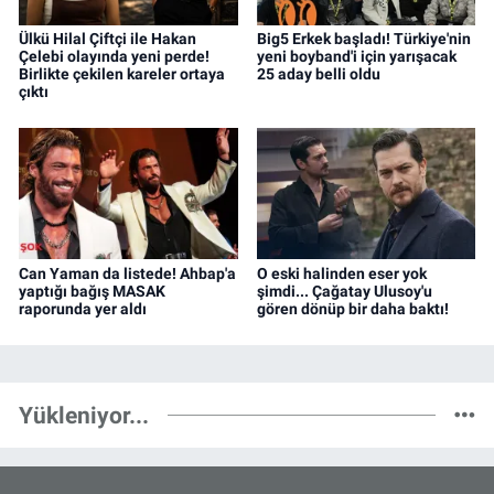
Ülkü Hilal Çiftçi ile Hakan
Big5 Erkek başladı! Türkiye'nin
Çelebi olayında yeni perde!
yeni boyband'i için yarışacak
Birlikte çekilen kareler ortaya
25 aday belli oldu
çıktı
Can Yaman da listede! Ahbap'a
O eski halinden eser yok
yaptığı bağış MASAK
şimdi... Çağatay Ulusoy'u
raporunda yer aldı
gören dönüp bir daha baktı!
Yükleniyor...