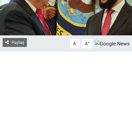
Bize ulaşın
İletişim/Künye
Paylaş
-
+
Yaşam
A
A
Gözden Kaçmasın
İletişim (Künye)