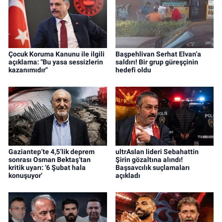
Çocuk Koruma Kanunu ile ilgili
Başpehlivan Serhat Elvan’a
açıklama: "Bu yasa sessizlerin
saldırı! Bir grup güreşçinin
kazanımıdır"
hedefi oldu
Gaziantep’te 4,5’lik deprem
ultrAslan lideri Sebahattin
sonrası Osman Bektaş’tan
Şirin gözaltına alındı!
kritik uyarı: '6 Şubat hala
Başsavcılık suçlamaları
konuşuyor'
açıkladı