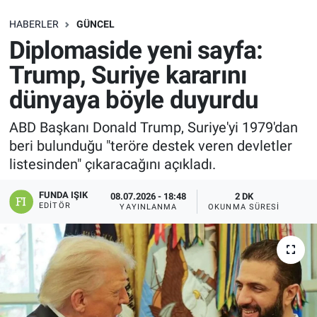
SAĞLIK
HABERLER
GÜNCEL
Diplomaside yeni sayfa:
EKONOMİ
Trump, Suriye kararını
dünyaya böyle duyurdu
EĞİTİM
ABD Başkanı Donald Trump, Suriye'yi 1979'dan
ÖZEL HABER
beri bulunduğu "teröre destek veren devletler
listesinden" çıkaracağını açıkladı.
Keşfet
FUNDA IŞIK
08.07.2026 - 18:48
2 DK
ASTROLOJİ
EDITÖR
YAYINLANMA
OKUNMA SÜRESI
MANŞET
RESMİ İLANLAR
İLAN