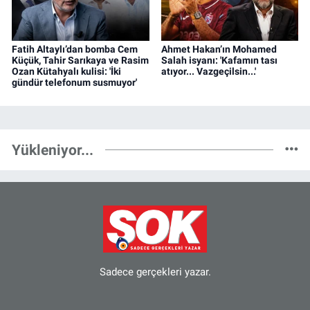
Fatih Altaylı’dan bomba Cem
Ahmet Hakan’ın Mohamed
Küçük, Tahir Sarıkaya ve Rasim
Salah isyanı: 'Kafamın tası
Ozan Kütahyalı kulisi: 'İki
atıyor... Vazgeçilsin...'
gündür telefonum susmuyor'
Yükleniyor...
Sadece gerçekleri yazar.