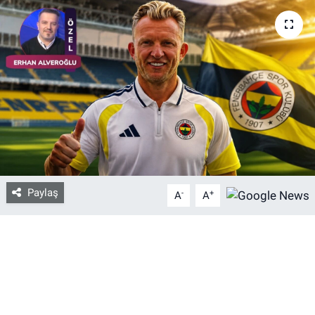
Bize ulaşın
İletişim/Künye
Yaşam
Gözden Kaçmasın
İletişim (Künye)
Paylaş
-
+
A
A