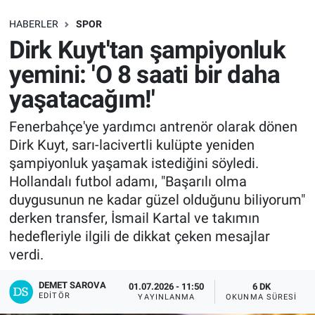
SAĞLIK
HABERLER
SPOR
Dirk Kuyt'tan şampiyonluk
EKONOMİ
yemini: 'O 8 saati bir daha
yaşatacağım!'
EĞİTİM
Fenerbahçe'ye yardımcı antrenör olarak dönen
ÖZEL HABER
Dirk Kuyt, sarı-lacivertli kulüpte yeniden
şampiyonluk yaşamak istediğini söyledi.
Keşfet
Hollandalı futbol adamı, "Başarılı olma
duygusunun ne kadar güzel olduğunu biliyorum"
ASTROLOJİ
derken transfer, İsmail Kartal ve takımın
hedefleriyle ilgili de dikkat çeken mesajlar
MANŞET
verdi.
RESMİ İLANLAR
DEMET SAROVA
01.07.2026 - 11:50
6 DK
EDITÖR
YAYINLANMA
OKUNMA SÜRESI
İLAN