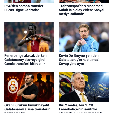
PSG'den bomba transfer:
Trabzonspor'dan Mohamed
Lucas Digne kadroda!
Salah için olay video: Sosyal
medya sallandı!
Fenerbahçe alacak derken
Kevin De Bruyne yeniden
Galatasaray devreye girdi!
Galatasaray'ın kapısında!
Gomis transferi bitirebilir
Cevap yine aynı
Okan Buruk'un büyük hayali!
Biri 2 metre, biri 1.73!
Galatasaray alırsa transferin
Fenerbahçe'nin santrfor