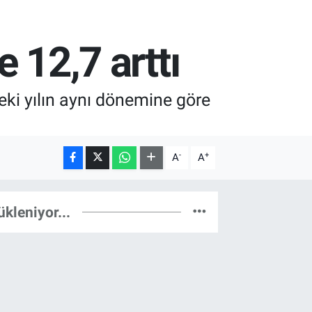
e 12,7 arttı
ceki yılın aynı dönemine göre
-
+
A
A
ükleniyor...