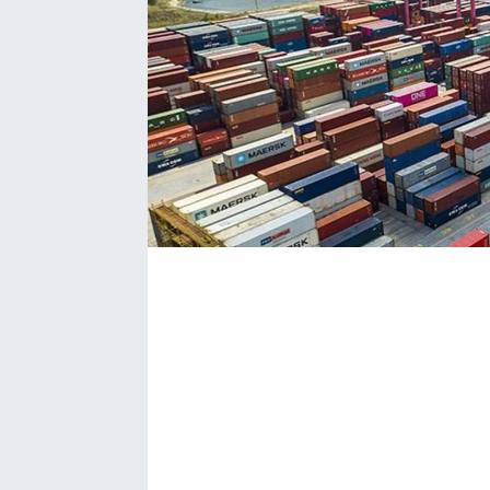
Bize ulaşın
İletişim/Künye
Yaşam
Gözden Kaçmasın
İletişim (Künye)