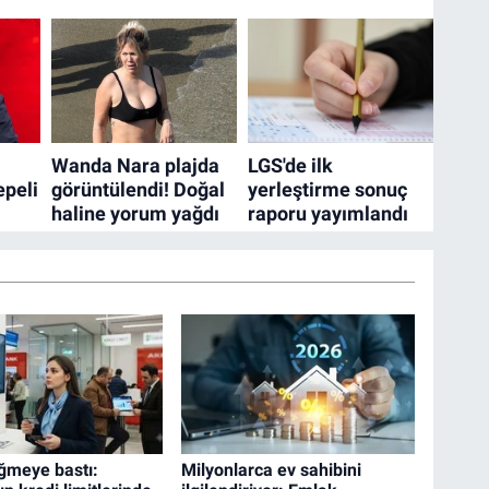
ğmeye bastı:
Milyonlarca ev sahibini