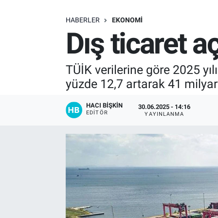
SAĞLIK
HABERLER
EKONOMI
Dış ticaret a
EKONOMİ
EĞİTİM
TÜİK verilerine göre 2025 yılı
yüzde 12,7 artarak 41 milyar
ÖZEL HABER
HACI BIŞKIN
30.06.2025 - 14:16
EDITÖR
YAYINLANMA
Keşfet
ASTROLOJİ
MANŞET
RESMİ İLANLAR
İLAN