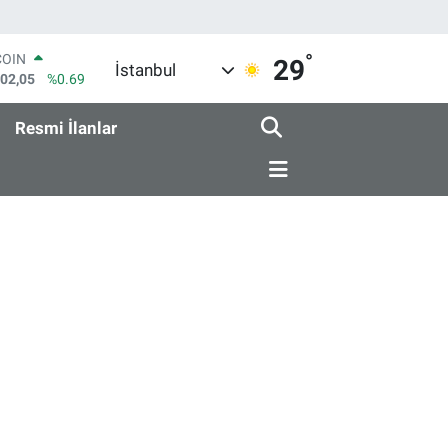
°
COIN
29
İstanbul
602,05
%0.69
LAR
6006
%0.06
Resmi İlanlar
RO
0250
%0.02
RLİN
2398
%0.2
M ALTIN
3.94
%0.32
T100
768
%48