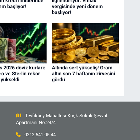
n kredi limitlerinde
ilgilendiriyor: Emlak
em başlıyor!
vergisinde yeni dönem
başlıyor!
s 2026 döviz kurları:
Altında sert yükseliş! Gram
ro ve Sterlin rekor
altın son 7 haftanın zirvesini
 yükseldi
gördü
Tevfikbey Mahallesi Köşk Sokak Şevval
Apartmanı No:24/4
0212 541 05 44