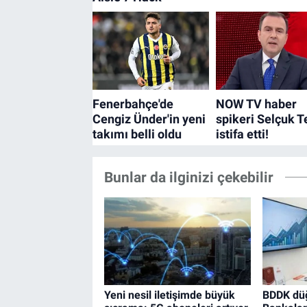
Bunlar da ilginizi çekebilir
Yeni nesil iletişimde büyük
BDDK dü