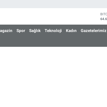
BIT
64.
DO
47,
agazin
Spor
Sağlık
Teknoloji
Kadın
Gazetelerimiz
EU
55,
STE
64,
GRA
651
BİS
13.