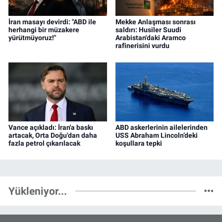
İran masayı devirdi: "ABD ile
Mekke Anlaşması sonrası
herhangi bir müzakere
saldırı: Husiler Suudi
yürütmüyoruz!"
Arabistan'daki Aramco
rafinerisini vurdu
Vance açıkladı: İran'a baskı
ABD askerlerinin ailelerinden
artacak, Orta Doğu'dan daha
USS Abraham Lincoln’deki
fazla petrol çıkarılacak
koşullara tepki
Yükleniyor...