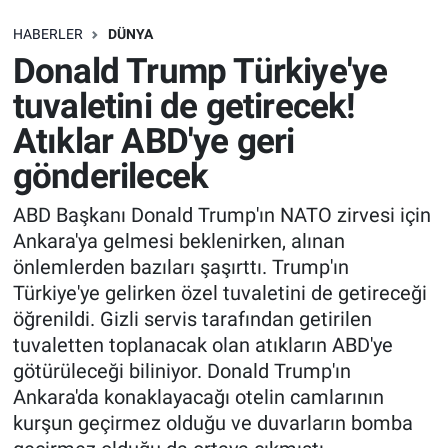
SAĞLIK
HABERLER
DÜNYA
Donald Trump Türkiye'ye
EKONOMİ
tuvaletini de getirecek!
Atıklar ABD'ye geri
EĞİTİM
gönderilecek
ÖZEL HABER
ABD Başkanı Donald Trump'ın NATO zirvesi için
Ankara'ya gelmesi beklenirken, alınan
Keşfet
önlemlerden bazıları şaşırttı. Trump'ın
ASTROLOJİ
Türkiye'ye gelirken özel tuvaletini de getireceği
öğrenildi. Gizli servis tarafından getirilen
MANŞET
tuvaletten toplanacak olan atıkların ABD'ye
götürüleceği biliniyor. Donald Trump'ın
RESMİ İLANLAR
Ankara'da konaklayacağı otelin camlarının
kurşun geçirmez olduğu ve duvarların bomba
İLAN