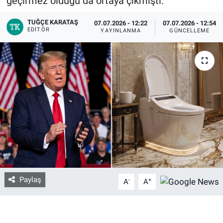
geçirmez olduğu da ortaya çıkmıştı.
TUĞÇE KARATAŞ
Bize ulaşın
07.07.2026 - 12:22
07.07.2026 - 12:54
EDITÖR
YAYINLANMA
GÜNCELLEME
İletişim/Künye
Yaşam
Gözden Kaçmasın
İletişim (Künye)
Paylaş
-
+
A
A