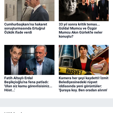
Cumhurbaşkanı'na hakaret
33 yıl sonra kritik temas...
soruşturmasında Ertuğrul
Güldal Mumcu ve Özgür
Özkök ifade verdi
Mumcu Akın Gürlek'le neler
konuştu?
Fatih Altaylı Erdal
Kamera her şeyi kaydetti! İzmit
Beşikçioğlu'na fena patladı:
Belediyesinedeki rüşvet
'Ulan siz kamu görevlisisiniz...
iddiasında yeni görüntüler:
Höst...'
'Şuraya koy. Ben oradan alırım'