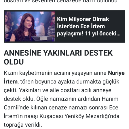
dostları ve sevenleri cenazede hazır bulundu.
Kim Milyoner Olmak
İster'den Ece İrtem
paylaşımı! 11 yıl önceki
görüntüleri yayınlandı
ANNESİNE YAKINLARI DESTEK
OLDU
Kızını kaybetmenin acısını yaşayan anne
Nuriye
İrtem
, tören boyunca ayakta durmakta güçlük
çekti. Yakınları ve aile dostları acılı anneye
destek oldu. Öğle namazının ardından Hanım
Camii'nde kılınan cenaze namazı sonrası Ece
İrtem'in naaşı Kuşadası Yeniköy Mezarlığı'nda
toprağa verildi.