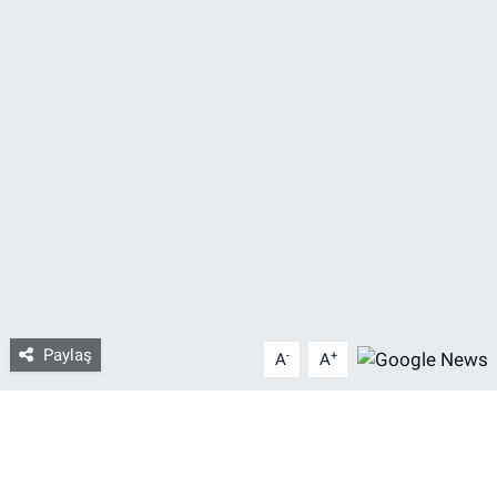
Bize ulaşın
İletişim/Künye
Yaşam
Gözden Kaçmasın
İletişim (Künye)
Paylaş
-
+
A
A