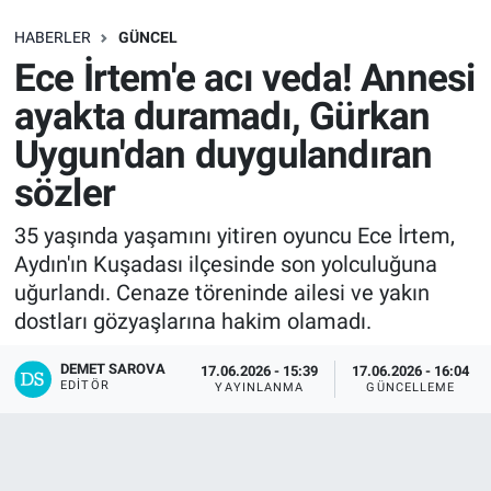
SAĞLIK
HABERLER
GÜNCEL
Ece İrtem'e acı veda! Annesi
EKONOMİ
ayakta duramadı, Gürkan
Uygun'dan duygulandıran
EĞİTİM
sözler
ÖZEL HABER
35 yaşında yaşamını yitiren oyuncu Ece İrtem,
Aydın'ın Kuşadası ilçesinde son yolculuğuna
Keşfet
uğurlandı. Cenaze töreninde ailesi ve yakın
ASTROLOJİ
dostları gözyaşlarına hakim olamadı.
DEMET SAROVA
17.06.2026 - 15:39
17.06.2026 - 16:04
MANŞET
EDITÖR
YAYINLANMA
GÜNCELLEME
RESMİ İLANLAR
İLAN