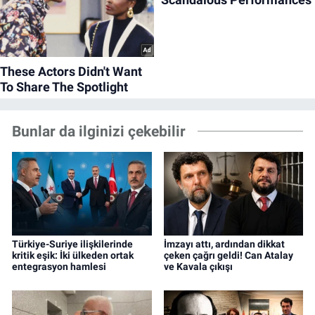
Bunlar da ilginizi çekebilir
Türkiye-Suriye ilişkilerinde
İmzayı attı, ardından dikkat
kritik eşik: İki ülkeden ortak
çeken çağrı geldi! Can Atalay
entegrasyon hamlesi
ve Kavala çıkışı