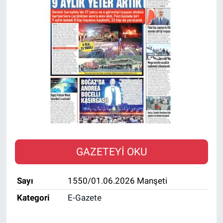
SAĞLIK
EKONOMİ
EĞİTİM
ÖZEL HABER
Keşfet
ASTROLOJİ
GAZETEYİ OKU
MANŞET
Sayı
1550/01.06.2026 Manşeti
RESMİ İLANLAR
Kategori
E-Gazete
İLAN