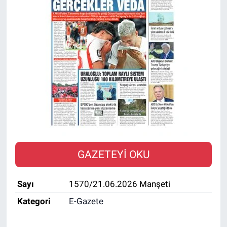
SAĞLIK
EKONOMİ
EĞİTİM
ÖZEL HABER
Keşfet
ASTROLOJİ
GAZETEYİ OKU
MANŞET
Sayı
1570/21.06.2026 Manşeti
RESMİ İLANLAR
Kategori
E-Gazete
İLAN