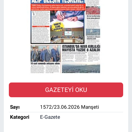
SAĞLIK
EKONOMİ
EĞİTİM
ÖZEL HABER
Keşfet
ASTROLOJİ
GAZETEYİ OKU
MANŞET
Sayı
1572/23.06.2026 Manşeti
RESMİ İLANLAR
Kategori
E-Gazete
İLAN