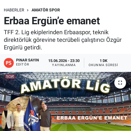
SAĞLIK
HABERLER
AMATÖR SPOR
Erbaa Ergün’e emanet
EKONOMİ
TFF 2. Lig ekiplerinden Erbaaspor, teknik
direktörlük görevine tecrübeli çalıştırıcı Özgür
EĞİTİM
Ergün'ü getirdi.
ÖZEL HABER
PINAR SAYIN
15.06.2026 - 23:30
1 DK
EDITÖR
YAYINLANMA
OKUNMA SÜRESI
Keşfet
ASTROLOJİ
MANŞET
RESMİ İLANLAR
İLAN