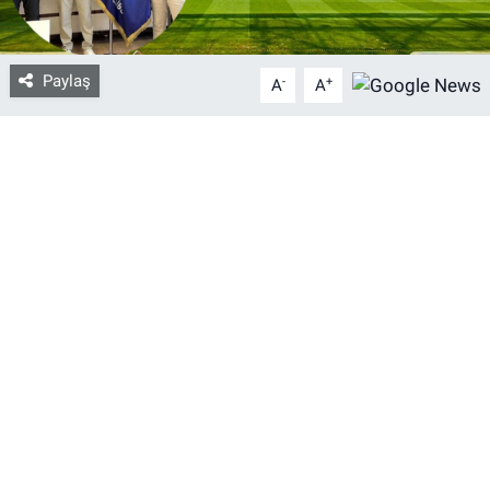
Bize ulaşın
Paylaş
-
+
A
A
İletişim/Künye
Yaşam
Gözden Kaçmasın
İletişim (Künye)