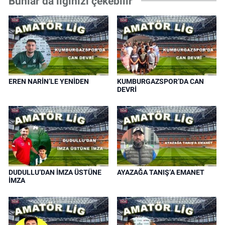
Bunlar da ilginizi çekebilir
EREN NARİN’LE YENİDEN
KUMBURGAZSPOR’DA CAN
DEVRİ
DUDULLU’DAN İMZA ÜSTÜNE
AYAZAĞA TANIŞ’A EMANET
İMZA