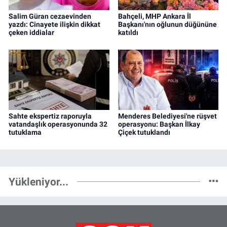
Salim Güran cezaevinden
Bahçeli, MHP Ankara İl
yazdı: Cinayete ilişkin dikkat
Başkanı'nın oğlunun düğününe
çeken iddialar
katıldı
Sahte ekspertiz raporuyla
Menderes Belediyesi'ne rüşvet
vatandaşlık operasyonunda 32
operasyonu: Başkan İlkay
tutuklama
Çiçek tutuklandı
Yükleniyor...