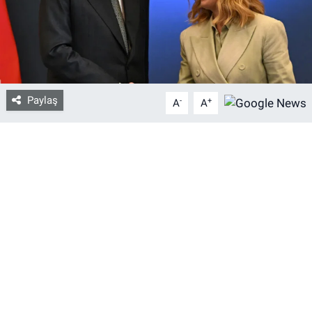
Bize ulaşın
İletişim/Künye
Paylaş
-
+
Yaşam
A
A
Gözden Kaçmasın
İletişim (Künye)