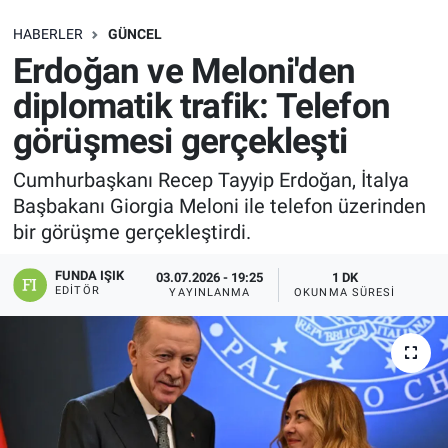
SAĞLIK
HABERLER
GÜNCEL
Erdoğan ve Meloni'den
EKONOMİ
diplomatik trafik: Telefon
görüşmesi gerçekleşti
EĞİTİM
Cumhurbaşkanı Recep Tayyip Erdoğan, İtalya
ÖZEL HABER
Başbakanı Giorgia Meloni ile telefon üzerinden
bir görüşme gerçekleştirdi.
Keşfet
FUNDA IŞIK
03.07.2026 - 19:25
1 DK
ASTROLOJİ
EDITÖR
YAYINLANMA
OKUNMA SÜRESI
MANŞET
RESMİ İLANLAR
İLAN