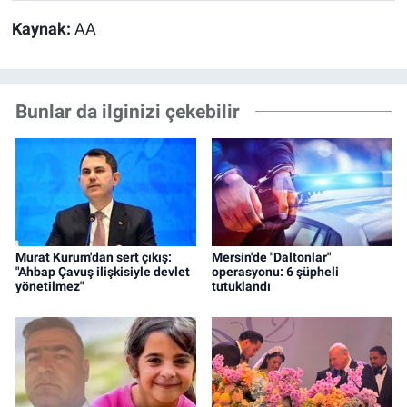
Kaynak:
AA
Bunlar da ilginizi çekebilir
Murat Kurum'dan sert çıkış:
Mersin'de "Daltonlar"
"Ahbap Çavuş ilişkisiyle devlet
operasyonu: 6 şüpheli
yönetilmez"
tutuklandı