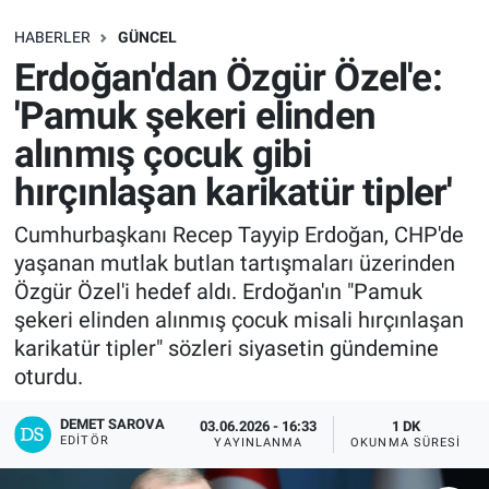
SAĞLIK
HABERLER
GÜNCEL
Erdoğan'dan Özgür Özel'e:
EKONOMİ
'Pamuk şekeri elinden
alınmış çocuk gibi
EĞİTİM
hırçınlaşan karikatür tipler'
ÖZEL HABER
Cumhurbaşkanı Recep Tayyip Erdoğan, CHP'de
yaşanan mutlak butlan tartışmaları üzerinden
Keşfet
Özgür Özel'i hedef aldı. Erdoğan'ın "Pamuk
ASTROLOJİ
şekeri elinden alınmış çocuk misali hırçınlaşan
karikatür tipler" sözleri siyasetin gündemine
MANŞET
oturdu.
DEMET SAROVA
RESMİ İLANLAR
03.06.2026 - 16:33
1 DK
EDITÖR
YAYINLANMA
OKUNMA SÜRESI
İLAN