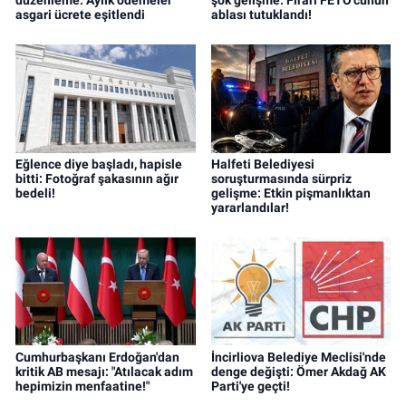
asgari ücrete eşitlendi
ablası tutuklandı!
Eğlence diye başladı, hapisle
Halfeti Belediyesi
bitti: Fotoğraf şakasının ağır
soruşturmasında sürpriz
bedeli!
gelişme: Etkin pişmanlıktan
yararlandılar!
Cumhurbaşkanı Erdoğan'dan
İncirliova Belediye Meclisi'nde
kritik AB mesajı: "Atılacak adım
denge değişti: Ömer Akdağ AK
hepimizin menfaatine!"
Parti'ye geçti!