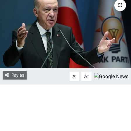
Bize ulaşın
İletişim/Künye
Yaşam
Gözden Kaçmasın
İletişim (Künye)
Paylaş
-
+
A
A