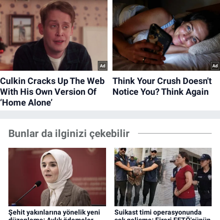
Bunlar da ilginizi çekebilir
Şehit yakınlarına yönelik yeni
Suikast timi operasyonunda
düzenleme: Aylık ödemeler
şok gelişme: Firari FETÖ'cünün