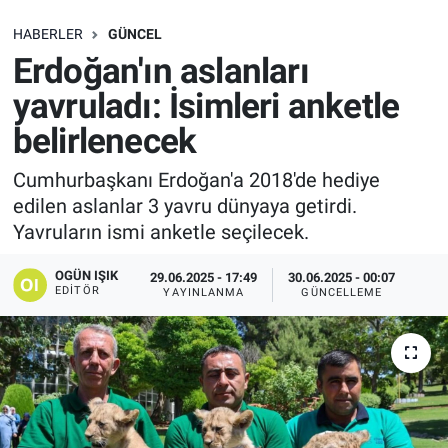
SAĞLIK
HABERLER
GÜNCEL
Erdoğan'ın aslanları
EKONOMİ
yavruladı: İsimleri anketle
belirlenecek
EĞİTİM
Cumhurbaşkanı Erdoğan'a 2018'de hediye
ÖZEL HABER
edilen aslanlar 3 yavru dünyaya getirdi.
Yavruların ismi anketle seçilecek.
Keşfet
OGÜN IŞIK
29.06.2025 - 17:49
30.06.2025 - 00:07
ASTROLOJİ
EDITÖR
YAYINLANMA
GÜNCELLEME
MANŞET
RESMİ İLANLAR
İLAN