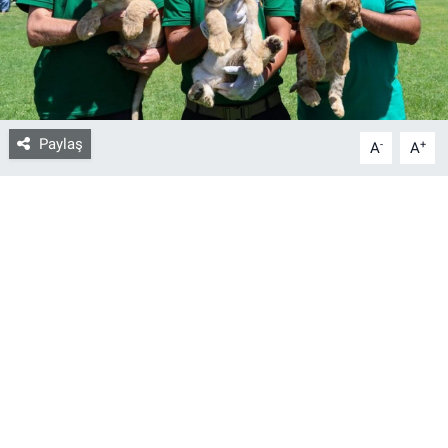
Bize ulaşın
İletişim/Künye
Paylaş
-
+
Yaşam
A
A
Gözden Kaçmasın
İletişim (Künye)