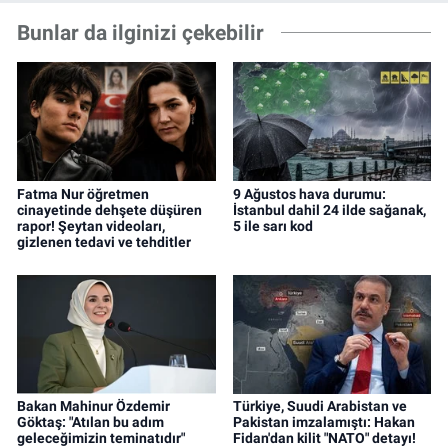
Bunlar da ilginizi çekebilir
Fatma Nur öğretmen
9 Ağustos hava durumu:
cinayetinde dehşete düşüren
İstanbul dahil 24 ilde sağanak,
rapor! Şeytan videoları,
5 ile sarı kod
gizlenen tedavi ve tehditler
Bakan Mahinur Özdemir
Türkiye, Suudi Arabistan ve
Göktaş: "Atılan bu adım
Pakistan imzalamıştı: Hakan
geleceğimizin teminatıdır"
Fidan'dan kilit "NATO" detayı!