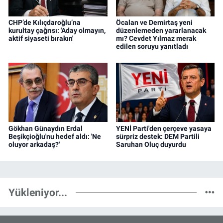
CHP’de Kılıçdaroğlu’na
Öcalan ve Demirtaş yeni
kurultay çağrısı: 'Aday olmayın,
düzenlemeden yararlanacak
aktif siyaseti bırakın'
mı? Cevdet Yılmaz merak
edilen soruyu yanıtladı
Gökhan Günaydın Erdal
YENİ Parti'den çerçeve yasaya
Beşikçioğlu'nu hedef aldı: 'Ne
sürpriz destek: DEM Partili
oluyor arkadaş?'
Saruhan Oluç duyurdu
Yükleniyor...