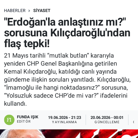
SAĞLIK
HABERLER
SIYASET
"Erdoğan'la anlaştınız mı?"
EKONOMİ
sorusuna Kılıçdaroğlu'ndan
flaş tepki!
EĞİTİM
21 Mayıs tarihli “mutlak butlan” kararıyla
ÖZEL HABER
yeniden CHP Genel Başkanlığına getirilen
Kemal Kılıçdaroğlu, katıldığı canlı yayında
Keşfet
gündeme ilişkin soruları yanıtladı. Kılıçdaroğlu,
“İmamoğlu ile hangi noktadasınız?” sorusuna,
ASTROLOJİ
“Yolsuzluk sadece CHP’de mi var?” ifadelerini
kullandı.
MANŞET
FUNDA IŞIK
19.06.2026 - 21:23
20.06.2026 - 00:01
RESMİ İLANLAR
EDITÖR
YAYINLANMA
GÜNCELLEME
OK
İLAN