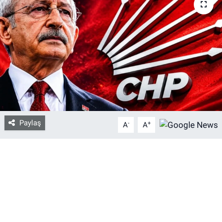
Bize ulaşın
İletişim/Künye
Yaşam
Gözden Kaçmasın
Paylaş
İletişim (Künye)
-
+
A
A