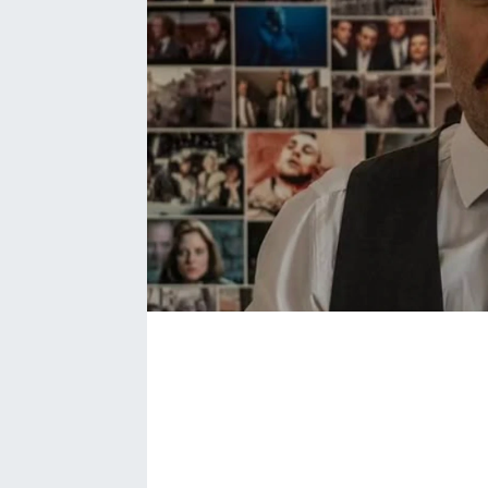
Bize ulaşın
İletişim/Künye
Yaşam
Gözden Kaçmasın
İletişim (Künye)