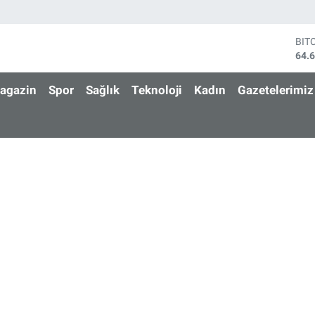
BIT
64.
DO
47,
agazin
Spor
Sağlık
Teknoloji
Kadın
Gazetelerimiz
EU
55,
STE
64,
GRA
650
BİS
13.