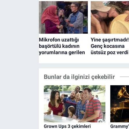
Bunlar da ilginizi çekebilir
Grown Ups 3 çekimleri
Grammy'd