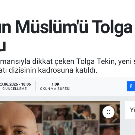
ın Müslüm'ü Tolga 
u
rmansıyla dikkat çeken Tolga Tekin, yeni
tı dizisinin kadrosuna katıldı.
23.06.2026 - 18:06
1 DK
GÜNCELLEME
OKUNMA SÜRESI
Y