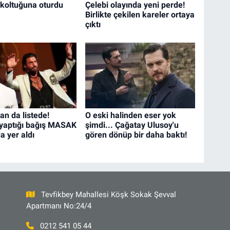
ri koltuğuna oturdu
Çelebi olayında yeni perde!
Birlikte çekilen kareler ortaya
çıktı
n da listede!
O eski halinden eser yok
yaptığı bağış MASAK
şimdi... Çağatay Ulusoy'u
a yer aldı
gören dönüp bir daha baktı!
Tevfikbey Mahallesi Köşk Sokak Şevval
Apartmanı No:24/4
0212 541 05 44