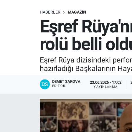
SAĞLIK
HABERLER
MAGAZIN
Eşref Rüya'n
EKONOMİ
rolü belli old
EĞİTİM
ÖZEL HABER
Eşref Rüya dizisindeki perfo
hazırladığı Başkalarının Haya
Keşfet
DEMET SAROVA
23.06.2026 - 17:02
ASTROLOJİ
EDITÖR
YAYINLANMA
MANŞET
RESMİ İLANLAR
İLAN