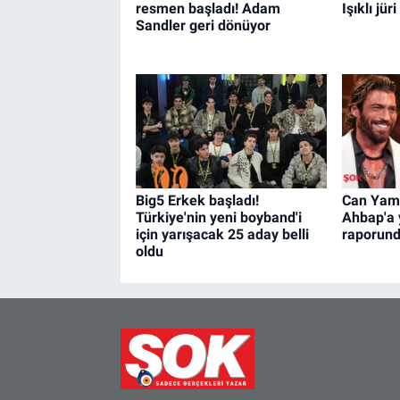
resmen başladı! Adam
Işıklı jü
Sandler geri dönüyor
Big5 Erkek başladı!
Can Yama
Türkiye'nin yeni boyband'i
Ahbap'a 
için yarışacak 25 aday belli
raporund
oldu