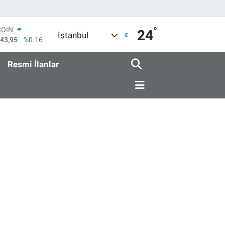
°
COIN
24
İstanbul
643,95
%0.16
LAR
6704
%0
Resmi İlanlar
RO
0406
%-0.08
RLİN
2143
%0
M ALTIN
0.87
%0.12
T100
799
%70