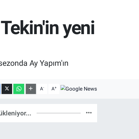
Tekin'in yeni
 sezonda Ay Yapım'ın
-
+
A
A
ükleniyor...