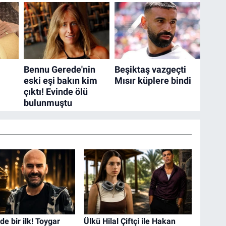
e bir ilk! Toygar
Ülkü Hilal Çiftçi ile Hakan