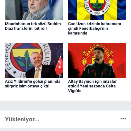
Mourinho'nun tek sözü Brahim
Can Uzun krizinin kahramanı
Diaz transferini bitirdi!
şimdi Fenerbahçe'nin
karşısında!
Aziz Yıldırım'ın golcü planında
Altay Bayındır için imzalar
sürpriz isim ortaya çıktı!
atıldı! Yeni sezonda Celta
Vigo'da
Yükleniyor...