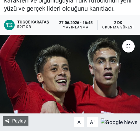
karakteri ve olgunluğuyla Türk futbolunun yeni
yüzü ve gerçek lideri olduğunu kanıtladı.
Bize ulaşın
TUĞÇE KARATAŞ
27.06.2026 - 16:45
2 DK
EDITÖR
YAYINLANMA
OKUNMA SÜRESI
İletişim/Künye
Yaşam
Gözden Kaçmasın
İletişim (Künye)
Paylaş
-
+
A
A