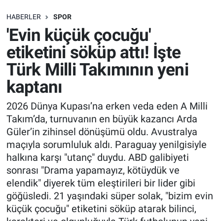
SAĞLIK
HABERLER
SPOR
'Evin küçük çocuğu'
EKONOMİ
etiketini söküp attı! İşte
Türk Milli Takımının yeni
EĞİTİM
kaptanı
ÖZEL HABER
2026 Dünya Kupası’na erken veda eden A Milli
Takım’da, turnuvanın en büyük kazancı Arda
Keşfet
Güler’in zihinsel dönüşümü oldu. Avustralya
ASTROLOJİ
maçıyla sorumluluk aldı. Paraguay yenilgisiyle
halkına karşı "utanç" duydu. ABD galibiyeti
MANŞET
sonrası "Drama yapamayız, kötüydük ve
elendik" diyerek tüm eleştirileri bir lider gibi
RESMİ İLANLAR
göğüsledi. 21 yaşındaki süper solak, "bizim evin
küçük çocuğu" etiketini söküp atarak bilinci,
İLAN