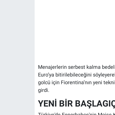
Menajerlerin serbest kalma bedel
Euro’ya bitirilebileceğini söyleye
golcü için Fiorentina’nın yeni tek
girdi.
YENİ BİR BAŞLAGI
Türkiye'de Fenerbahçe'nin Moise Kea