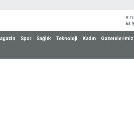
BIT
64.
DO
47,
agazin
Spor
Sağlık
Teknoloji
Kadın
Gazetelerimiz
EU
55,
STE
64,
GRA
666
BİS
13.