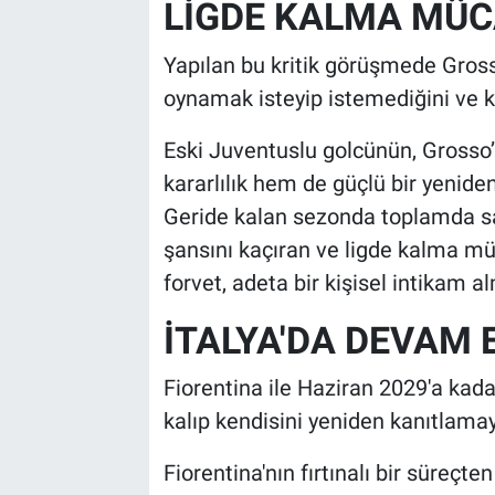
LİGDE KALMA MÜC
Yapılan bu kritik görüşmede Gros
oynamak isteyip istemediğini ve ka
Eski Juventuslu golcünün, Grosso
kararlılık hem de güçlü bir yeniden
Geride kalan sezonda toplamda sa
şansını kaçıran ve ligde kalma mü
forvet, adeta bir kişisel intikam a
İTALYA'DA DEVAM 
Fiorentina ile Haziran 2029'a kad
kalıp kendisini yeniden kanıtlamay
Fiorentina'nın fırtınalı bir süreçt