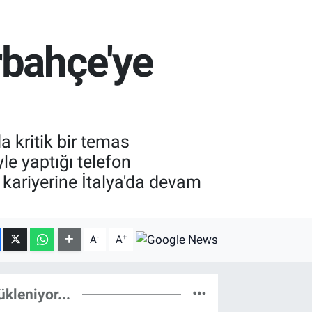
rbahçe'ye
 kritik bir temas
le yaptığı telefon
 kariyerine İtalya'da devam
-
+
A
A
ükleniyor...