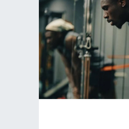
Bize ulaşın
İletişim/Künye
Yaşam
Gözden Kaçmasın
İletişim (Künye)