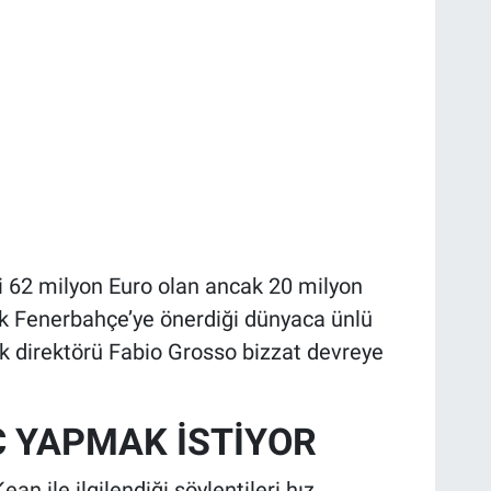
i 62 milyon Euro olan ancak 20 milyon
rek Fenerbahçe’ye önerdiği dünyaca ünlü
nik direktörü Fabio Grosso bizzat devreye
Ç YAPMAK İSTİYOR
n ile ilgilendiği söylentileri hız