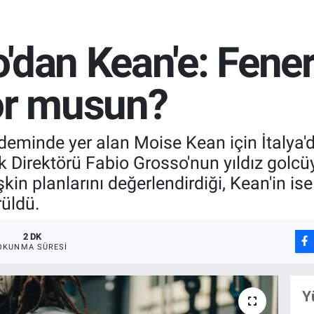
'dan Kean'e: Fene
yor musun?
eminde yer alan Moise Kean için İtalya'da
k Direktörü Fabio Grosso'nun yıldız golcüy
in planlarını değerlendirdiği, Kean'in ise
rüldü.
2 DK
OKUNMA SÜRESI
Y