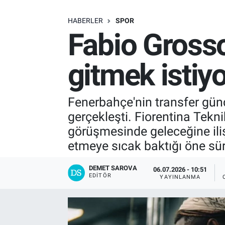
SAĞLIK
HABERLER
SPOR
Fabio Grosso
EKONOMİ
gitmek isti
EĞİTİM
ÖZEL HABER
Fenerbahçe'nin transfer günd
gerçekleşti. Fiorentina Tekni
Keşfet
görüşmesinde geleceğine ilişk
etmeye sıcak baktığı öne sü
ASTROLOJİ
DEMET SAROVA
06.07.2026 - 10:51
MANŞET
EDITÖR
YAYINLANMA
RESMİ İLANLAR
İLAN