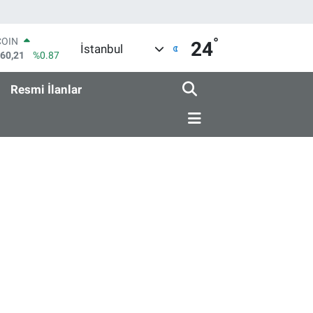
°
COIN
24
İstanbul
960,21
%0.87
LAR
7436
%0.18
Resmi İlanlar
RO
2510
%0.32
RLİN
4811
%0.38
M ALTIN
0.55
%0.03
T100
779
%-14