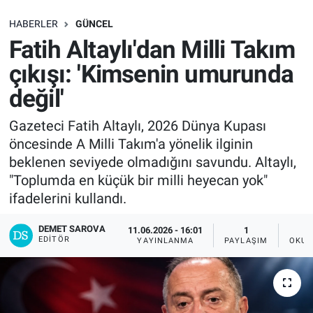
SAĞLIK
HABERLER
GÜNCEL
Fatih Altaylı'dan Milli Takım
EKONOMİ
çıkışı: 'Kimsenin umurunda
değil'
EĞİTİM
Gazeteci Fatih Altaylı, 2026 Dünya Kupası
ÖZEL HABER
öncesinde A Milli Takım'a yönelik ilginin
beklenen seviyede olmadığını savundu. Altaylı,
Keşfet
"Toplumda en küçük bir milli heyecan yok"
ifadelerini kullandı.
ASTROLOJİ
DEMET SAROVA
11.06.2026 - 16:01
1
MANŞET
EDITÖR
YAYINLANMA
PAYLAŞIM
OKUN
RESMİ İLANLAR
İLAN