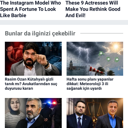
Bunlar da ilginizi çekebilir
Rasim Ozan Kütahyalı gizli
Hafta sonu planı yapanlar
tanık mı? Avukatlarından suç
dikkat: Meteoroloji 3 ili
duyurusu kararı
sağanak için uyardı