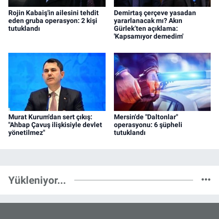
Rojin Kabaiş'in ailesini tehdit
Demirtaş çerçeve yasadan
eden gruba operasyon: 2 kişi
yararlanacak mı? Akın
tutuklandı
Gürlek’ten açıklama:
'Kapsamıyor demedim'
Murat Kurum'dan sert çıkış:
Mersin'de "Daltonlar"
"Ahbap Çavuş ilişkisiyle devlet
operasyonu: 6 şüpheli
yönetilmez"
tutuklandı
Yükleniyor...