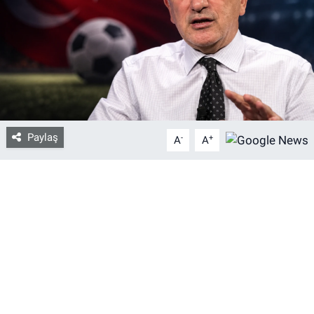
Bize ulaşın
İletişim/Künye
Yaşam
Paylaş
-
+
Gözden Kaçmasın
A
A
İletişim (Künye)