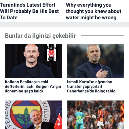
Bunlar da ilginizi çekebilir
Italiano Beşiktaş'ın eski
İsmail Kartal'ın ağzından
defterlerini açtı! Sergen Yalçın
transfer yapıyorlar!
dönemine şaştı kaldı
Fenerbahçe'de ilginç tablo