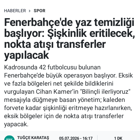
SAĞLIK
HABERLER
SPOR
Fenerbahçe'de yaz temizliği
EKONOMİ
başlıyor: Şişkinlik eritilecek,
nokta atışı transferler
EĞİTİM
yapılacak
ÖZEL HABER
Kadrosunda 42 futbolcusu bulunan
Fenerbahçe’de büyük operasyon başlıyor. Eksik
Keşfet
ve fazla bölgeleri net şekilde bildiklerini
ASTROLOJİ
vurgulayan Cihan Kamer’in "Bilinçli ilerliyoruz"
mesajıyla düğmeye basan yönetim; kaleden
MANŞET
forvete kadar şişkinliği eritmeye hazırlanırken,
eksik bölgeler için de nokta atışı transferler
RESMİ İLANLAR
yapacak.
TUĞÇE KARATAŞ
İLAN
05.07.2026 - 16:17
1 DK