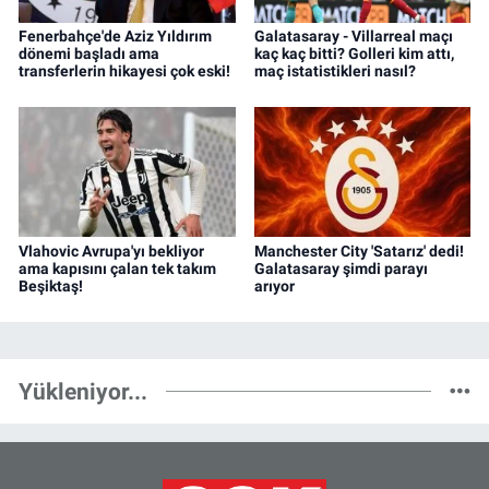
Fenerbahçe'de Aziz Yıldırım
Galatasaray - Villarreal maçı
dönemi başladı ama
kaç kaç bitti? Golleri kim attı,
transferlerin hikayesi çok eski!
maç istatistikleri nasıl?
Vlahovic Avrupa'yı bekliyor
Manchester City 'Satarız' dedi!
ama kapısını çalan tek takım
Galatasaray şimdi parayı
Beşiktaş!
arıyor
Yükleniyor...