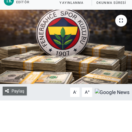
EDITÖR
YAYINLANMA
OKUNMA SÜRESI
Bize ulaşın
İletişim/Künye
Yaşam
Gözden Kaçmasın
İletişim (Künye)
Paylaş
-
+
A
A