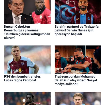
Dursun Özbek'ten
Salah'ın partneri de Trabzon'a
Kemerburgaz çıkarması:
geliyor! Darwin Nunez için
'Osimhen giderse koltuğumdan
operasyon başladı
olurum'
PSG'den bomba transfer:
Trabzonspor'dan Mohamed
Lucas Digne kadroda!
Salah için olay video: Sosyal
medya sallandı!