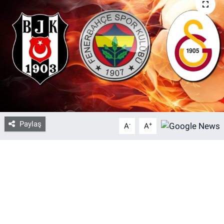
Bize ulaşın
İletişim/Künye
Yaşam
Gözden Kaçmasın
Paylaş
İletişim (Künye)
-
+
A
A