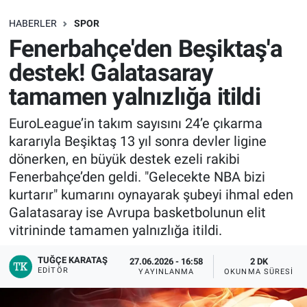
SAĞLIK
HABERLER
SPOR
Fenerbahçe'den Beşiktaş'a
EKONOMİ
destek! Galatasaray
tamamen yalnızlığa itildi
EĞİTİM
EuroLeague’in takım sayısını 24’e çıkarma
ÖZEL HABER
kararıyla Beşiktaş 13 yıl sonra devler ligine
dönerken, en büyük destek ezeli rakibi
Keşfet
Fenerbahçe’den geldi. "Gelecekte NBA bizi
kurtarır" kumarını oynayarak şubeyi ihmal eden
ASTROLOJİ
Galatasaray ise Avrupa basketbolunun elit
vitrininde tamamen yalnızlığa itildi.
MANŞET
TUĞÇE KARATAŞ
27.06.2026 - 16:58
2 DK
RESMİ İLANLAR
EDITÖR
YAYINLANMA
OKUNMA SÜRESI
İLAN