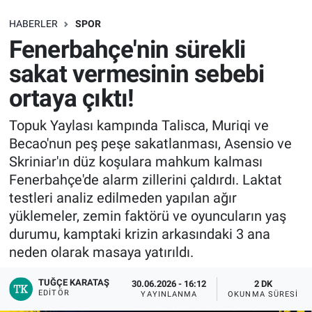
SAĞLIK
HABERLER
SPOR
Fenerbahçe'nin sürekli
EKONOMİ
sakat vermesinin sebebi
ortaya çıktı!
EĞİTİM
Topuk Yaylası kampında Talisca, Muriqi ve
ÖZEL HABER
Becao'nun peş peşe sakatlanması, Asensio ve
Skriniar'ın düz koşulara mahkum kalması
Keşfet
Fenerbahçe'de alarm zillerini çaldırdı. Laktat
testleri analiz edilmeden yapılan ağır
ASTROLOJİ
yüklemeler, zemin faktörü ve oyuncuların yaş
durumu, kamptaki krizin arkasındaki 3 ana
MANŞET
neden olarak masaya yatırıldı.
RESMİ İLANLAR
TUĞÇE KARATAŞ
30.06.2026 - 16:12
2 DK
EDITÖR
YAYINLANMA
OKUNMA SÜRESI
İLAN