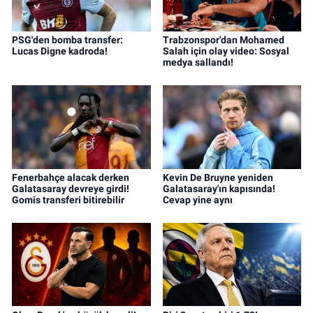
PSG'den bomba transfer:
Trabzonspor'dan Mohamed
Lucas Digne kadroda!
Salah için olay video: Sosyal
medya sallandı!
Fenerbahçe alacak derken
Kevin De Bruyne yeniden
Galatasaray devreye girdi!
Galatasaray'ın kapısında!
Gomis transferi bitirebilir
Cevap yine aynı