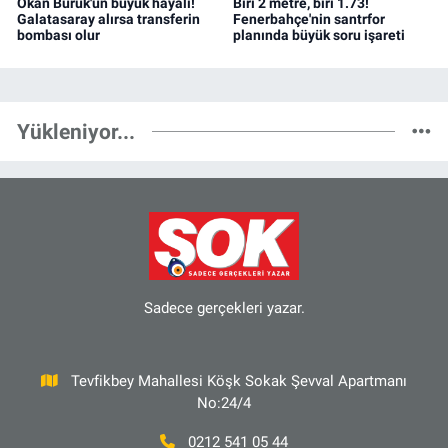
Okan Buruk'un büyük hayali!
Biri 2 metre, biri 1.73!
Galatasaray alırsa transferin
Fenerbahçe'nin santrfor
bombası olur
planında büyük soru işareti
Yükleniyor...
Sadece gerçekleri yazar.
Tevfikbey Mahallesi Köşk Sokak Şevval Apartmanı
No:24/4
0212 541 05 44