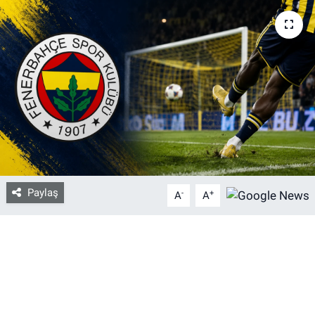
Bize ulaşın
İletişim/Künye
Yaşam
Gözden Kaçmasın
İletişim (Künye)
Paylaş
-
+
A
A