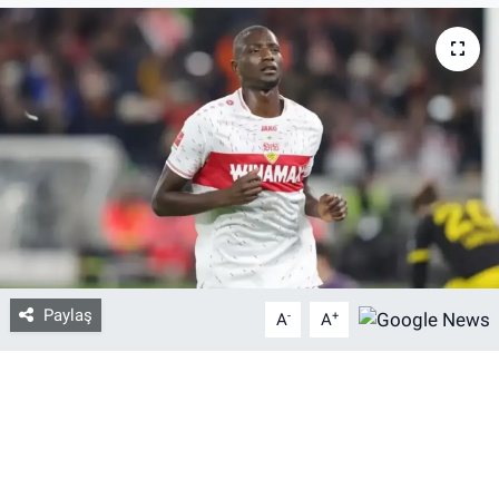
Bize ulaşın
İletişim/Künye
Yaşam
Gözden Kaçmasın
İletişim (Künye)
Paylaş
-
+
A
A