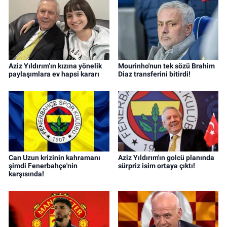
Aziz Yıldırım’ın kızına yönelik
Mourinho'nun tek sözü Brahim
paylaşımlara ev hapsi kararı
Diaz transferini bitirdi!
Can Uzun krizinin kahramanı
Aziz Yıldırım'ın golcü planında
şimdi Fenerbahçe'nin
sürpriz isim ortaya çıktı!
karşısında!