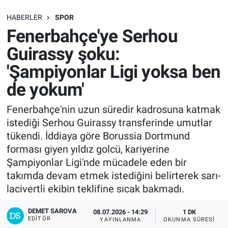
SAĞLIK
HABERLER
SPOR
Fenerbahçe'ye Serhou
EKONOMİ
Guirassy şoku:
'Şampiyonlar Ligi yoksa ben
EĞİTİM
de yokum'
ÖZEL HABER
Fenerbahçe'nin uzun süredir kadrosuna katmak
istediği Serhou Guirassy transferinde umutlar
Keşfet
tükendi. İddiaya göre Borussia Dortmund
ASTROLOJİ
forması giyen yıldız golcü, kariyerine
Şampiyonlar Ligi'nde mücadele eden bir
MANŞET
takımda devam etmek istediğini belirterek sarı-
lacivertli ekibin teklifine sıcak bakmadı.
RESMİ İLANLAR
DEMET SAROVA
08.07.2026 - 14:29
1 DK
EDITÖR
YAYINLANMA
OKUNMA SÜRESI
İLAN