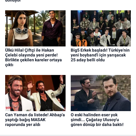
dönüyor
Ülkü Hilal Çiftçi ile Hakan
Big5 Erkek başladı! Türkiye'nin
Çelebi olayında yeni perde!
yeni boyband'i için yarışacak
Birlikte çekilen kareler ortaya
25 aday belli oldu
çıktı
Can Yaman da listede! Ahbap'a
O eski halinden eser yok
yaptığı bağış MASAK
şimdi... Çağatay Ulusoy'u
raporunda yer aldı
gören dönüp bir daha baktı!