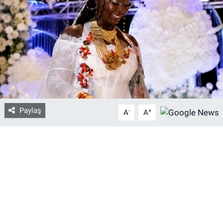
Bize ulaşın
İletişim/Künye
Yaşam
Gözden Kaçmasın
Paylaş
-
+
A
A
İletişim (Künye)