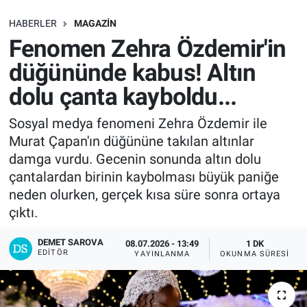
SAĞLIK
HABERLER
MAGAZIN
Fenomen Zehra Özdemir'in
EKONOMİ
düğününde kabus! Altın
dolu çanta kayboldu...
EĞİTİM
Sosyal medya fenomeni Zehra Özdemir ile
ÖZEL HABER
Murat Çapan'ın düğününe takılan altınlar
damga vurdu. Gecenin sonunda altın dolu
Keşfet
çantalardan birinin kaybolması büyük paniğe
neden olurken, gerçek kısa süre sonra ortaya
ASTROLOJİ
çıktı.
MANŞET
DEMET SAROVA
08.07.2026 - 13:49
1 DK
EDITÖR
YAYINLANMA
OKUNMA SÜRESI
RESMİ İLANLAR
İLAN