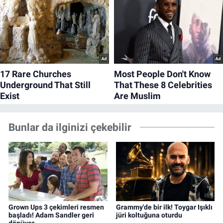
Bunlar da ilginizi çekebilir
Grown Ups 3 çekimleri resmen
Grammy'de bir ilk! Toygar Işıklı
başladı! Adam Sandler geri
jüri koltuğuna oturdu