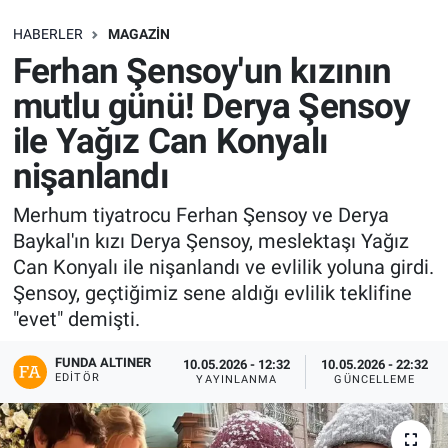
SAĞLIK
HABERLER
MAGAZIN
Ferhan Şensoy'un kızının
EKONOMİ
mutlu günü! Derya Şensoy
ile Yağız Can Konyalı
EĞİTİM
nişanlandı
ÖZEL HABER
Merhum tiyatrocu Ferhan Şensoy ve Derya
Baykal'ın kızı Derya Şensoy, meslektaşı Yağız
Keşfet
Can Konyalı ile nişanlandı ve evlilik yoluna girdi.
ASTROLOJİ
Şensoy, geçtiğimiz sene aldığı evlilik teklifine
"evet" demişti.
MANŞET
FUNDA ALTINER
10.05.2026 - 12:32
10.05.2026 - 22:32
EDITÖR
YAYINLANMA
GÜNCELLEME
RESMİ İLANLAR
İLAN