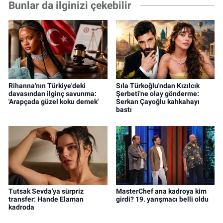
Bunlar da ilginizi çekebilir
Rihanna'nın Türkiye'deki
Sıla Türkoğlu'ndan Kızılcık
davasından ilginç savunma:
Şerbeti'ne olay gönderme:
'Arapçada güzel koku demek'
Serkan Çayoğlu kahkahayı
bastı
Tutsak Sevda'ya sürpriz
MasterChef ana kadroya kim
transfer: Hande Elaman
girdi? 19. yarışmacı belli oldu
kadroda