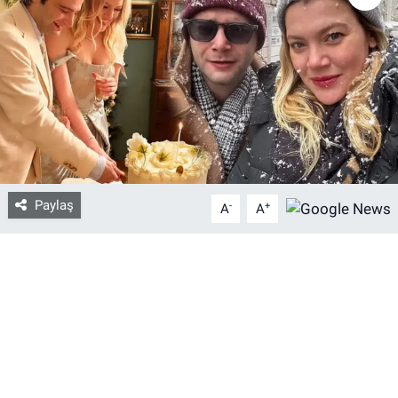
Bize ulaşın
İletişim/Künye
Yaşam
Gözden Kaçmasın
Paylaş
-
+
A
A
İletişim (Künye)