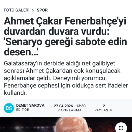
SAĞLIK
FOTO GALERI
SPOR
Ahmet Çakar Fenerbahçe'yi
EKONOMİ
duvardan duvara vurdu:
'Senaryo gereği sabote edin
EĞİTİM
desen…'
ÖZEL HABER
Galatasaray’ın derbide aldığı net galibiyet
sonrası Ahmet Çakar’dan çok konuşulacak
Keşfet
açıklamalar geldi. Deneyimli yorumcu,
Fenerbahçe cephesi için oldukça sert ifadeler
ASTROLOJİ
kullandı.
MANŞET
DEMET SAROVA
27.04.2026 - 13:30
2
EDITÖR
YAYINLANMA
PAYLAŞIM
RESMİ İLANLAR
İLAN