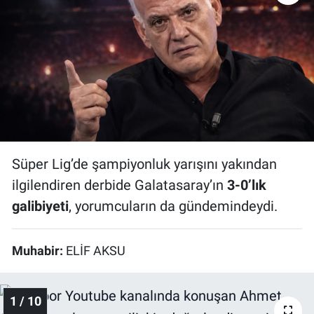
Bize ulaşın
İletişim/Künye
Yaşam
Gözden Kaçmasın
Süper Lig’de şampiyonluk yarışını yakından
İletişim (Künye)
ilgilendiren derbide Galatasaray’ın
3-0’lık
galibiyeti
, yorumcuların da gündemindeydi.
Muhabir:
ELİF AKSU
1 / 10