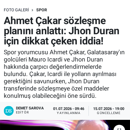
SAĞLIK
FOTO GALERI
SPOR
Ahmet Çakar sözleşme
EKONOMİ
planını anlattı: Jhon Duran
için dikkat çeken iddia!
EĞİTİM
Spor yorumcusu Ahmet Çakar, Galatasaray'ın
ÖZEL HABER
golcüleri Mauro Icardi ve Jhon Duran
hakkında çarpıcı değerlendirmelerde
Keşfet
bulundu. Çakar, Icardi ile yolların ayrılması
gerektiğini savunurken, Jhon Duran
ASTROLOJİ
transferinde sözleşmeye özel maddeler
konulmuş olabileceğini öne sürdü.
MANŞET
DEMET SAROVA
01.07.2026 - 09:46
15.07.2026 - 19:00
EDITÖR
RESMİ İLANLAR
YAYINLANMA
GÜNCELLEME
İLAN