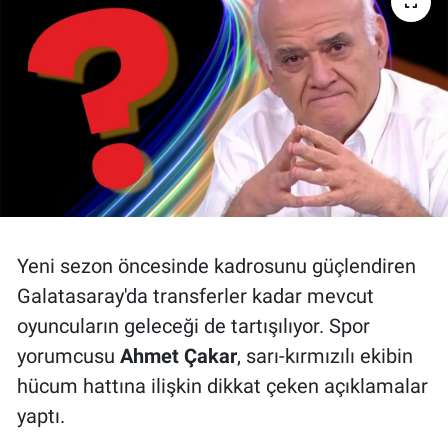
Bize ulaşın
İletişim/Künye
Yaşam
Gözden Kaçmasın
İletişim (Künye)
Yeni sezon öncesinde kadrosunu güçlendiren
Galatasaray'da transferler kadar mevcut
oyuncuların geleceği de tartışılıyor. Spor
yorumcusu
Ahmet Çakar
, sarı-kırmızılı ekibin
hücum hattına ilişkin dikkat çeken açıklamalar
yaptı.