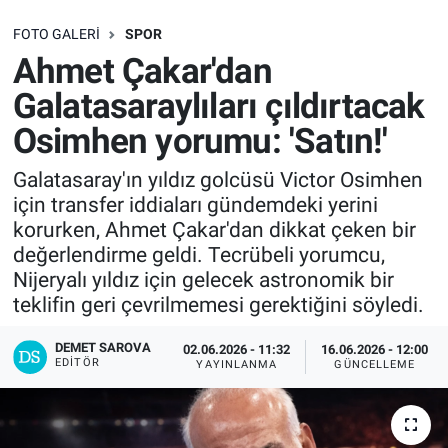
SAĞLIK
FOTO GALERI
SPOR
Ahmet Çakar'dan
EKONOMİ
Galatasaraylıları çıldırtacak
Osimhen yorumu: 'Satın!'
EĞİTİM
Galatasaray'ın yıldız golcüsü Victor Osimhen
ÖZEL HABER
için transfer iddiaları gündemdeki yerini
korurken, Ahmet Çakar'dan dikkat çeken bir
Keşfet
değerlendirme geldi. Tecrübeli yorumcu,
Nijeryalı yıldız için gelecek astronomik bir
ASTROLOJİ
teklifin geri çevrilmemesi gerektiğini söyledi.
MANŞET
DEMET SAROVA
02.06.2026 - 11:32
16.06.2026 - 12:00
EDITÖR
YAYINLANMA
GÜNCELLEME
RESMİ İLANLAR
İLAN