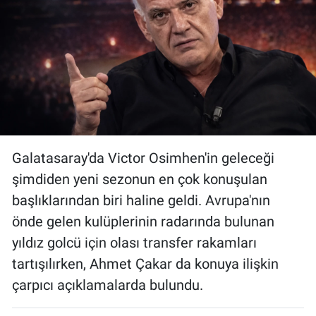
Bize ulaşın
İletişim/Künye
Yaşam
Gözden Kaçmasın
Galatasaray'da Victor Osimhen'in geleceği
İletişim (Künye)
şimdiden yeni sezonun en çok konuşulan
başlıklarından biri haline geldi. Avrupa'nın
önde gelen kulüplerinin radarında bulunan
yıldız golcü için olası transfer rakamları
tartışılırken, Ahmet Çakar da konuya ilişkin
çarpıcı açıklamalarda bulundu.